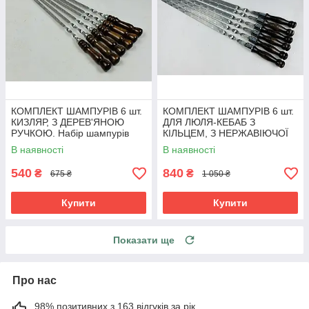
КОМПЛЕКТ ШАМПУРІВ 6 шт.
КОМПЛЕКТ ШАМПУРІВ 6 шт.
КИЗЛЯР, З ДЕРЕВ'ЯНОЮ
ДЛЯ ЛЮЛЯ-КЕБАБ З
РУЧКОЮ. Набір шампурів
КІЛЬЦЕМ, З НЕРЖАВІЮЧОЇ
для мангала з нержавійки
СТАЛІ. НАБІР ШАМПУРОВ
В наявності
В наявності
540
840
₴
₴
675 ₴
1 050 ₴
Купити
Купити
Показати ще
Про нас
98% позитивних з 163 відгуків за рік