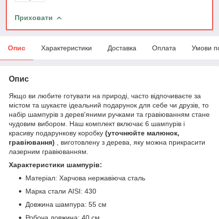
Приховати
Опис
Характеристики
Доставка
Оплата
Умови п
Опис
Якщо ви любите готувати на природі, часто відпочиваєте за
містом та шукаєте ідеальний подарунок для себе чи друзів, то
набір шампурів з дерев'яними ручками та гравіюванням стане
чудовим вибором. Наш комплект включає 6 шампурів і
красиву подарункову коробку
(уточнюйте малюнок,
гравіювання)
, виготовлену з дерева, яку можна прикрасити
лазерним гравіюванням.
Характеристики шампурів:
Матеріал: Харчова нержавіюча сталь
Марка стали AISI: 430
Довжина шампура: 55 см
Робоча довжина: 40 см