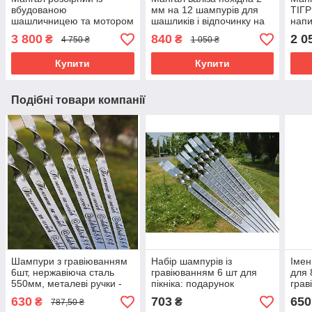
вбудованою
мм на 12 шампурів для
ТІГР
шашличницею та мотором
шашликів і відпочинку на
напи
на 12 шампурів сталь 3
природі та дачі
Розм
3 800
840
2 0
₴
₴
4 750 ₴
1 050 ₴
мм для пікніка
Купити
Купити
Подібні товари компанії
Шампури з гравіюванням
Набір шампурів із
Імен
6шт, нержавіюча сталь
гравіюванням 6 шт для
для 
550мм, металеві ручки -
пікніка: подарунок
грав
відмінний подарунок!
чоловікові, мисливцеві,
чоло
630
703
650
₴
₴
787,50 ₴
туристу | Нержавіюча
диза