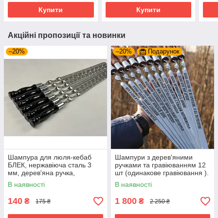
сталь
Купити
Купити
Акційні пропозиції та новинки
–20%
–20%
Подарунок
Шампура для люля-кебаб
Шампури з дерев'яними
БЛЕК, нержавіюча сталь 3
ручками та гравіюванням 12
мм, дерев'яна ручка,
шт (одинакове гравіювання ).
довжина 65 см, ширина 20
Набір шампурів доля
В наявності
В наявності
мм
подарунку
140
1 800
₴
₴
175 ₴
2 250 ₴