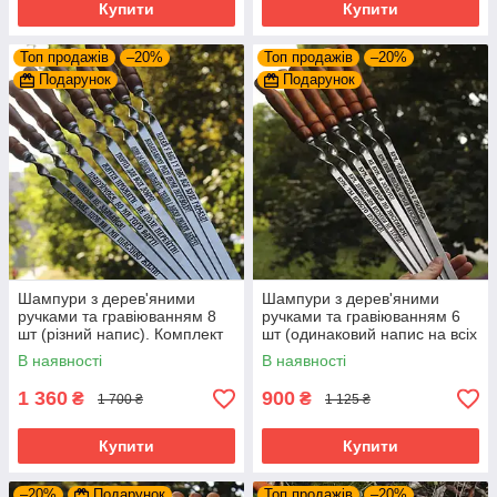
Купити
Купити
Топ продажів
–20%
Топ продажів
–20%
Подарунок
Подарунок
Шампури з дерев'яними
Шампури з дерев'яними
ручками та гравіюванням 8
ручками та гравіюванням 6
шт (різний напис). Комплект
шт (одинаковий напис на всіх
шампурів для подарунку
шампурах). Комплект
В наявності
В наявності
шампурів
1 360
900
₴
₴
1 700 ₴
1 125 ₴
Купити
Купити
–20%
Подарунок
Топ продажів
–20%