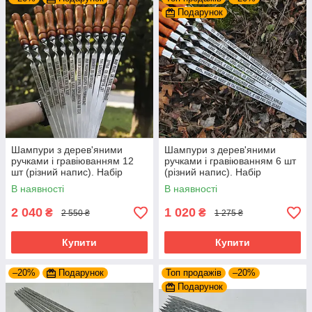
Подарунок
Шампури з дерев'яними
Шампури з дерев'яними
ручками і гравіюванням 12
ручками і гравіюванням 6 шт
шт (різний напис). Набір
(різний напис). Набір
шампурів у дерев'яній
шампурів для подарунку
В наявності
В наявності
коробці
2 040
1 020
₴
₴
2 550 ₴
1 275 ₴
Купити
Купити
–20%
Подарунок
Топ продажів
–20%
Подарунок