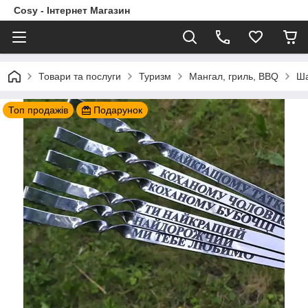
Cosy - Інтернет Магазин
Товари та послуги
Туризм
Мангал, гриль, BBQ
Ш
Топ продажів
Подарунок