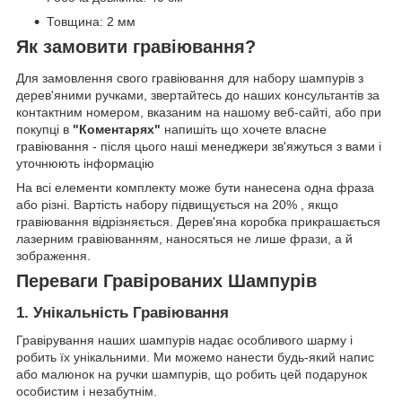
Товщина: 2 мм
Як замовити гравіювання?
Для замовлення свого гравіювання для набору шампурів з
дерев'яними ручками, звертайтесь до наших консультантів за
контактним номером, вказаним на нашому веб-сайті, або при
покупці в
"Коментарях"
напишіть що хочете власне
гравіювання - після цього наші менеджери зв'яжуться з вами і
уточнюють інформацію
На всі елементи комплекту може бути нанесена одна фраза
або різні. Вартість набору підвищується на 20% , якщо
гравіювання відрізняється. Дерев'яна коробка прикрашається
лазерним гравіюванням, наносяться не лише фрази, а й
зображення.
Переваги Гравірованих Шампурів
1. Унікальність Гравіювання
Гравірування наших шампурів надає особливого шарму і
робить їх унікальними. Ми можемо нанести будь-який напис
або малюнок на ручки шампурів, що робить цей подарунок
особистим і незабутнім.