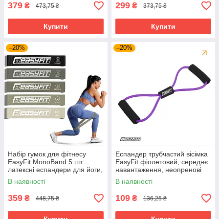
379
299
₴
₴
473,75 ₴
373,75 ₴
Купити
Купити
–20%
–20%
Набір гумок для фітнесу
Еспандер трубчастий вісімка
EasyFit MonoBand 5 шт:
EasyFit фіолетовий, середнє
латексні еспандери для йоги,
навантаження, неопренові
пілатесу, реабілітації та
ручки, для дому та
В наявності
В наявності
силових тренувань (2.5-20
реабілітації
359
109
₴
₴
448,75 ₴
136,25 ₴