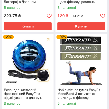
Боксера) з Дверним
– для фітнесу, розтяжки,
Кріпленням та Карабіном, 3м
будинку та залу
В наявності
В наявності
223,75
129
₴
₴
161,25 ₴
Купити
Купити
–20%
–20%
Еспандер кистьовий
Набір фітнес гумок EasyFit
гіроскопічний EasyFit з
MonoBand 3 шт: латексні
підсвічуванням для рук,
стрічки для фітнесу,
зап'ястя, передпліччя, Gyro
розтяжки, ЛФК, будинки та
В наявності
В наявності
Ball
зали (Light, Medium, Heavy)