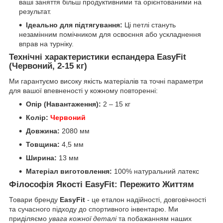
ваші заняття більш продуктивними та орієнтованими на
результат.
Ідеально для підтягування:
Ці петлі стануть
незамінним помічником для освоєння або ускладнення
вправ на турніку.
Технічні характеристики еспандера EasyFit
(Червоний, 2-15 кг)
Ми гарантуємо високу якість матеріалів та точні параметри
для вашої впевненості у кожному повторенні:
Опір (Навантаження):
2 – 15 кг
Колір:
Червоний
Довжина:
2080 мм
Товщина:
4,5 мм
Ширина:
13 мм
Матеріал виготовлення:
100% натуральний латекс
Філософія Якості EasyFit: Пережито Життям
Товари бренду
EasyFit
- це еталон надійності, довговічності
та сучасного підходу до спортивного інвентарю. Ми
приділяємо
увага кожної деталі
та побажанням наших