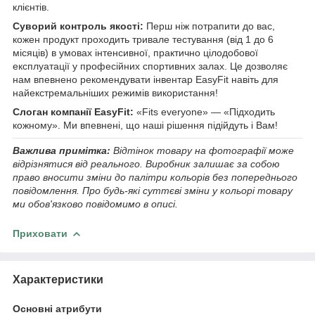
клієнтів.
Суворий контроль якості:
Перш ніж потрапити до вас,
кожен продукт проходить тривале тестування (від 1 до 6
місяців) в умовах інтенсивної, практично цілодобової
експлуатації у професійних спортивних залах. Це дозволяє
нам впевнено рекомендувати інвентар EasyFit навіть для
найекстремальніших режимів використання!
Слоган компанії EasyFit:
«Fits everyone» — «Підходить
кожному». Ми впевнені, що наші рішення підійдуть і Вам!
Важлива примітка:
Відтінок товару на фотографії може
відрізнятися від реального. Виробник залишає за собою
право вносити зміни до палітри кольорів без попереднього
повідомлення. Про будь-які суттєві зміни у кольорі товару
ми обов'язково повідомимо в описі.
Приховати
Характеристики
Основні атрибути