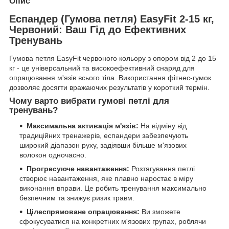
Опис
Еспандер (Гумова петля) EasyFit 2-15 кг,
Червоний: Ваш Гід до Ефективних
Тренувань
Гумова петля EasyFit червоного кольору з опором від 2 до 15
кг - це універсальний та високоефективний снаряд для
опрацювання м'язів всього тіла. Використання фітнес-гумок
дозволяє досягти вражаючих результатів у короткий термін.
Чому варто вибрати гумові петлі для
тренувань?
Максимальна активація м'язів:
На відміну від
традиційних тренажерів, еспандери забезпечують
широкий діапазон руху, задіявши більше м'язових
волокон одночасно.
Прогресуюче навантаження:
Розтягування петлі
створює навантаження, яке плавно наростає в міру
виконання вправи. Це робить тренування максимально
безпечним та знижує ризик травм.
Цілеспрямоване опрацювання:
Ви зможете
сфокусуватися на конкретних м'язових групах, роблячи