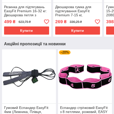
Резинка для підтягувань
Двошарова гумка для
Гумк
EasyFit Premium 16-32 кг:
підтягування EasyFit
15-2
Двошарова петля з
Premium 7-15 кг,
2080
натурального латексу для
Натуральний Латекс,
трен
499
269
398
₴
₴
623,75 ₴
336,25 ₴
фітнесу та силових
Фітнес Петля для Силових
реаб
тренувань
Тренувань та Розтяжки
Купити
Купити
Акційні пропозиції та новинки
–20%
Гумовий Еспандер EasyFit
Еспандер стрічковий EasyFit
4мм (Лижника, Плівця,
з 8 петлями, рожевий, EASY