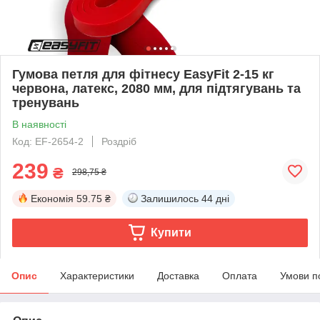
Гумова петля для фітнесу EasyFit 2-15 кг
червона, латекс, 2080 мм, для підтягувань та
тренувань
В наявності
Код: EF-2654-2
Роздріб
239
₴
298,75 ₴
Економія
59.75 ₴
Залишилось
44 дні
Купити
Опис
Характеристики
Доставка
Оплата
Умови п