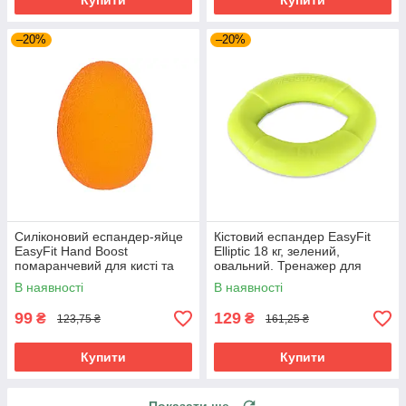
Купити
Купити
–20%
–20%
Силіконовий еспандер-яйце
Кістовий еспандер EasyFit
EasyFit Hand Boost
Elliptic 18 кг, зелений,
помаранчевий для кисті та
овальний. Тренажер для
пальців. Антистрес,
сили хвату рук, силікон,
В наявності
В наявності
реабілітація, зміцнення
компактний.
передпліччя.
99
129
₴
₴
123,75 ₴
161,25 ₴
Купити
Купити