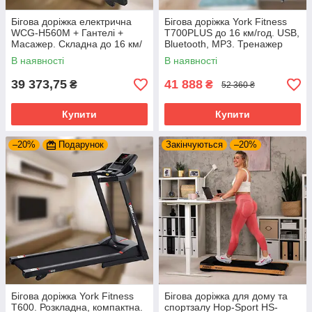
Бігова доріжка електрична
Бігова доріжка York Fitness
WCG-H560М + Гантелі +
T700PLUS до 16 км/год. USB,
Масажер. Складна до 16 км/
Bluetooth, MP3. Тренажер
год для дому або спортзалу
для бігу в будинку або
В наявності
В наявності
спортзалі
39 373,75
41 888
₴
₴
52 360 ₴
Купити
Купити
–20%
Подарунок
Закінчуються
–20%
Бігова доріжка York Fitness
Бігова доріжка для дому та
T600. Розкладна, компактна.
спортзалу Hop-Sport HS-