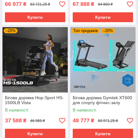
66 977
67 888
₴
₴
83 721,25 ₴
84 860 ₴
Купити
Купити
–20%
Топ продажів
–20%
Бігова доріжка Hop-Sport HS-
Бігова доріжка Gymtek XT600
1500LB Vista
для спорту фітнес-залу
В наявності
В наявності
37 588
48 777
₴
₴
46 985 ₴
60 971,25 ₴
Купити
Купити