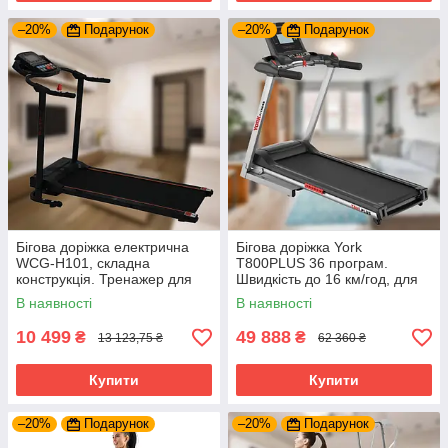
–20%
Подарунок
–20%
Подарунок
Бігова доріжка електрична
Бігова доріжка York
WCG-H101, складна
T800PLUS 36 програм.
конструкція. Тренажер для
Швидкість до 16 км/год, для
використання вдома або
тренувань в будинку або
В наявності
В наявності
спортзалі
спортзалу
10 499
49 888
₴
₴
13 123,75 ₴
62 360 ₴
Купити
Купити
–20%
Подарунок
–20%
Подарунок