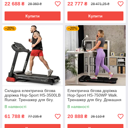
22 688
22 777
₴
₴
28 360 ₴
28 471,25 ₴
Купити
Купити
–20%
–20%
Складна електрична бігова
Електрична бігова доріжка
доріжка Hop-Sport HS-3500LB
Hop-Sport HS-750WP Walk.
Runair. Тренажер для бігу.
Тренажер для бігу. Домашня
Домашня бігова доріжка
бігова доріжка
В наявності
В наявності
61 788
20 888
₴
₴
77 235 ₴
26 110 ₴