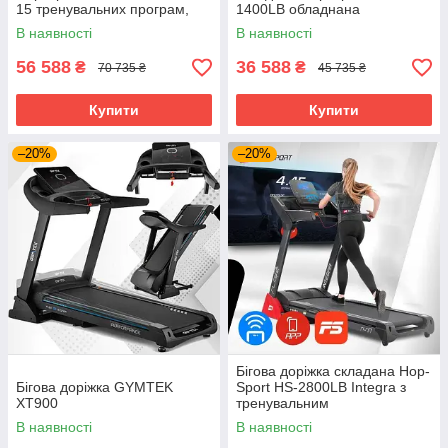
15 тренувальних програм,
1400LB обладнана
навантаження до 150 кг
тренувальним комп'ютером із
В наявності
В наявності
РК-дисплеєм
56 588
36 588
₴
₴
70 735 ₴
45 735 ₴
Купити
Купити
–20%
–20%
Бігова доріжка складана Hop-
Бігова доріжка GYMTEK
Sport HS-2800LB Integra з
XT900
тренувальним
комп'ютером/18 програм
В наявності
В наявності
тренувань