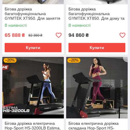
Бігова доріжка
Бігова доріжка
багатофункціональна
багатофункціональна
GYMTEK XT950. Для заняття
GYMTEK XT850. Для дому та
спортом удома та в залі
залу
В наявності
В наявності
65 888
94 860
₴
₴
82 360 ₴
Купити
Купити
–20%
–20%
Бігова доріжка електрична
Бігова електрична доріжка
Hop-Sport HS-3200LB Estima,
складана Hop-Sport HS-