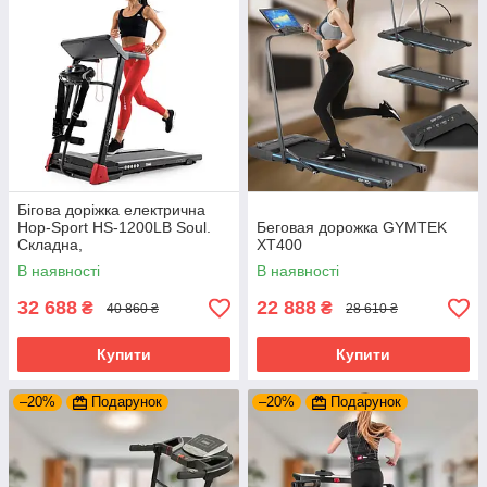
Бігова доріжка електрична
Hop-Sport HS-1200LB Soul.
Беговая дорожка GYMTEK
Складна,
XT400
багатофункціональна для
В наявності
В наявності
дому або спортузла
32 688
22 888
₴
₴
40 860 ₴
28 610 ₴
Купити
Купити
–20%
Подарунок
–20%
Подарунок