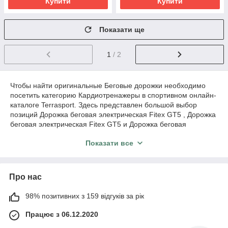
Купити
Купити
Показати ще
1
/ 2
Чтобы найти оригинальные Беговые дорожки необходимо
посетить категорию Кардиотренажеры в спортивном онлайн-
каталоге Terrasport. Здесь представлен большой выбор
позиций Дорожка беговая электрическая Fitex GT5 , Дорожка
беговая электрическая Fitex GT5 и Дорожка беговая
электрическая Fitex GT5 от топовых мировых
Показати все
производителей Spirit, V`Noks и Lets Go Fitness products,
Vigor . Вы можете купить по низкой цене Беговые дорожки и
другие спортивные продукты в категории Кардиотренажеры .
Не знаете, как качественно подобрать боксерские перчатки ?
Про нас
Наши консультанты помогут Вам выбрать Кардиотренажеры
и порадуют аккуратной доставкой в Кривой Рог, Николаев,
98% позитивних з 159 відгуків за рік
Мариуполь .
Працює з 06.12.2020
О красивом теле мечтают миллионы, и лишь единицы
делают реальные шаги к достижению своей цели.