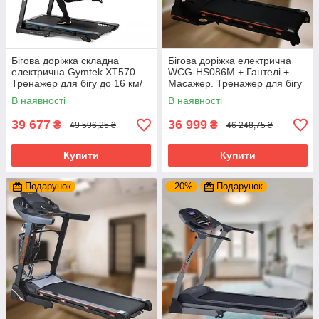
Бігова доріжка складна
Бігова доріжка електрична
електрична Gymtek XT570.
WCG-HS086M + Гантелі +
Тренажер для бігу до 16 км/
Масажер. Тренажер для бігу
год. Багатофункціональна
в будинку, спортзалі
В наявності
В наявності
39 677
36 999
₴
₴
49 596,25 ₴
46 248,75 ₴
Купити
Купити
Подарунок
–20%
Подарунок