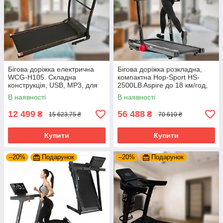
Бігова доріжка електрична
Бігова доріжка розкладна,
WCG-H105. Складна
компактна Hop-Sport HS-
конструкція, USB, MP3, для
2500LB Aspire до 18 км/год,
домашнього використання
USB, Bluetooth до 150 кг.
В наявності
В наявності
12 499
56 488
₴
₴
15 623,75 ₴
70 610 ₴
Купити
Купити
–20%
Подарунок
–20%
Подарунок