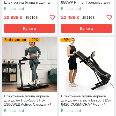
Електрична бігова машина
850WP Primo. Тренажер для
для дому або спортзалу
бігу. Переносна бігова
В наявності
В наявності
доріжка
30 888
22 488
₴
₴
38 610 ₴
28 110 ₴
Купити
Купити
Закінчуються
–20%
–20%
Електрична бігова доріжка
Електрична бігова доріжка
для дому Hop-Sport HS-
для дому та залу Besport BS-
1300WLB Active. Складаний
8420 COSMICRAY Чорний.
тренажер для бігу та ходьби
Тренажер для бігу
В наявності
В наявності