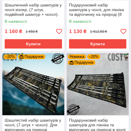
Шашличний набір шампурів у
Подарунковий набір
чохлі кізляр, (7 штук,
шампурів у чохлі, для пікніка
подвійний шампур + чохол).
та відпочинку на природі (8
Для відпочинку на природі
предметів)
В наявності
В наявності
1 160
1 130
₴
₴
1 450 ₴
1 412,50 ₴
Купити
Купити
–20%
Подарунок
Новинка
–20%
Подарунок
Шашлястий набір шампурів у
Подарунковий набір
чохлі, (7 штук + чохол). Для
шампурів для пікніка та
відпочинку на природі
відпочинку на природі в чохлі