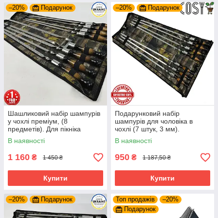
–20%
Подарунок
–20%
Подарунок
Шашликовий набір шампурів
Подарунковий набір
у чохлі преміум, (8
шампурів для чоловіка в
предметів). Для пікніка
чохлі (7 штук, 3 мм).
В наявності
В наявності
1 160
950
₴
₴
1 450 ₴
1 187,50 ₴
Купити
Купити
–20%
Подарунок
Топ продажів
–20%
Подарунок