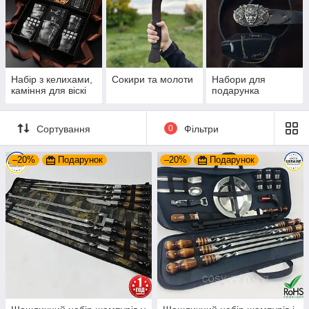
Набір з келихами,
Сокири та молоти
Набори для
каміння для віскі
подарунка
Сортування
0
Фільтри
–20%
Подарунок
–20%
Подарунок