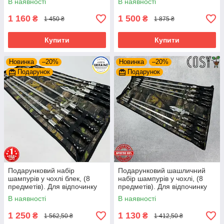
В наявності
В наявності
1 160
1 500
₴
₴
1 450 ₴
1 875 ₴
Купити
Купити
Новинка
–20%
Новинка
–20%
Подарунок
Подарунок
Подарунковий набір
Подарунковий шашличний
шампурів у чохлі блек, (8
набір шампурів у чохлі, (8
предметів). Для відпочинку
предметів). Для відпочинку
на природі
на природі
В наявності
В наявності
1 250
1 130
₴
₴
1 562,50 ₴
1 412,50 ₴