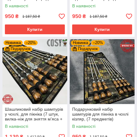
блек, (7штук).
В наявності
В наявності
950
950
₴
₴
1 187,50 ₴
1 187,50 ₴
Купити
Купити
Новинка
–20%
Новинка
–20%
Подарунок
Подарунок
Шашликовий набір шампурів
Подарунковий набір
у чохлі, для пікніка (7 штук,
шампурів для пікніка в чохлі
вилка-ніж для зняття м'яса +
кізляр, (7 предметів)
чохол).
В наявності
В наявності
1 130
950
₴
₴
1 412,50 ₴
1 187,50 ₴