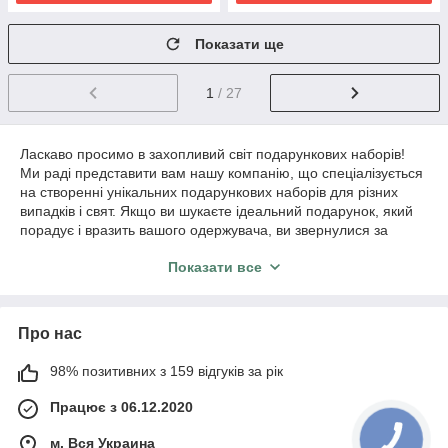
Показати ще
1
/ 27
Ласкаво просимо в захопливий світ подарункових наборів!
Ми раді представити вам нашу компанію, що спеціалізується
на створенні унікальних подарункових наборів для різних
випадків і свят. Якщо ви шукаєте ідеальний подарунок, який
порадує і вразить вашого одержувача, ви звернулися за
адресою!
Показати все
Ми пропонуємо широкий асортимент подарункових наборів,
які підходять для будь-якого приводу. Наш набір
подарунковий для пікніка - ідеальне рішення для тих, хто
Про нас
любить проводити час на природі та насолоджуватися
пікніками з друзями та родиною. У наших наборах ви
знайдете все необхідне для комфортного і стильного пікніка:
98% позитивних з 159 відгуків за рік
килимок, посуд, прилади, ізольований контейнер для їжі та
Працює з 06.12.2020
багато іншого. Ми приділяємо увагу кожній деталі, щоб
зробити ваш пікнік незабутнім і зручним.
м. Вся Украина