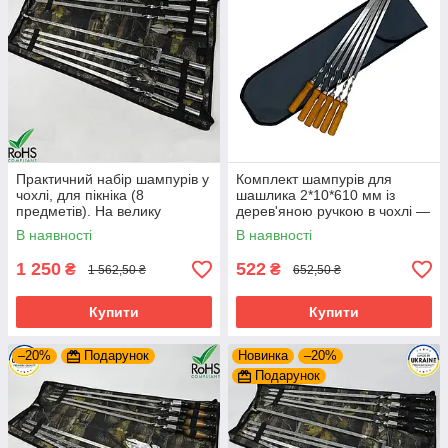
Практичний набір шампурів у
Комплект шампурів для
чохлі, для пікніка (8
шашлика 2*10*610 мм із
предметів). На велику
дерев'яною ручкою в чохлі —
компантю
6 шт. Для відпочинку на
В наявності
В наявності
природі
1 250
522
₴
₴
1 562,50 ₴
652,50 ₴
Купити
Купити
–20%
Подарунок
Новинка
–20%
Подарунок