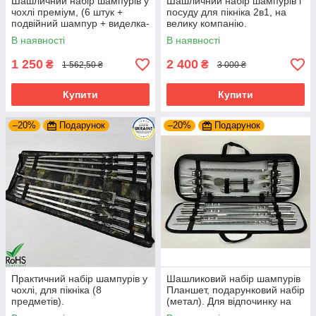
Шашличний набір шампурів у
Шашличний набір шампурів і
чохлі преміум, (6 штук +
посуду для пікніка 2в1, на
подвійний шампур + виделка-
велику компанію.
ніж). Для пікніка
В наявності
В наявності
1 250
2 400
₴
₴
1 562,50 ₴
3 000 ₴
Купити
Купити
–20%
Подарунок
–20%
Подарунок
Практичний набір шампурів у
Шашликовий набір шампурів
чохлі, для пікніка (8
Планшет, подарунковий набір
предметів).
(метал). Для відпочинку на
природі