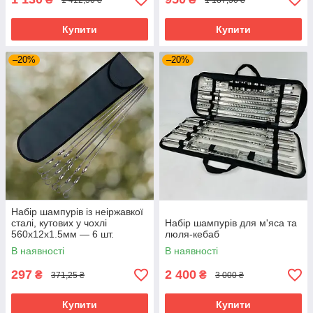
Купити
Купити
–20%
–20%
Набір шампурів із неіржавкої
сталі, кутових у чохлі
Набір шампурів для м'яса та
560х12х1.5мм — 6 шт.
люля-кебаб
В наявності
В наявності
297
2 400
₴
₴
371,25 ₴
3 000 ₴
Купити
Купити