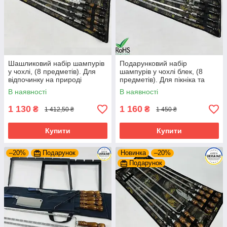
Шашликовий набір шампурів
Подарунковий набір
у чохлі, (8 предметів). Для
шампурів у чохлі блек, (8
відпочинку на природі
предметів). Для пікніка та
відпочинку на природі
В наявності
В наявності
1 130
1 160
₴
₴
1 412,50 ₴
1 450 ₴
Купити
Купити
–20%
Подарунок
Новинка
–20%
Подарунок