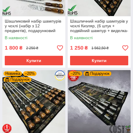
Шашликовий набір шампурів
Шашличний набір шампурів у
у чохлі (набір з 12
чохлі Кизляр, (6 штук +
предметів), подарунковий
подвійний шампур + виделка-
набір для пікніка
ніж).Для пікніка
В наявності
В наявності
1 800
1 250
₴
₴
2 250 ₴
1 562,50 ₴
Купити
Купити
Новинка
–20%
–20%
Подарунок
Подарунок