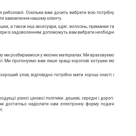
я риболовлі. Оскільки вам досить вибрати всю потрібну
ити замовлення нашому клієнту.
ки, а також інші аксесуари, одяг, волосінь, приманки та
еджери із задоволенням допоможуть вам вибрати необхідні
ому ми розбираємося у якісних матеріалах. Ми враховуємо
ії. Ми пропонуємо вам лише кращі коропові котушки які
хороший улов, відповідно потрібно мати хороші снасті і
кції різної цінової політики: дешеві, середні і дорогі.
вам достатньо надіслати нам електронну форму подачі
і.