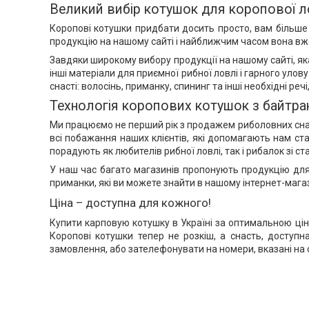
Великий вибір котушок для коропової л
Коропові котушки придбати досить просто, вам більше 
продукцію на нашому сайті і найближчим часом вона вже
Завдяки широкому вибору продукції на нашому сайті, яка
інші матеріали для приємної рибної ловлі і гарного уло
снасті: волосінь, приманку, спининг та інші необхідні речі
Технологія коропових котушок з байтр
Ми працюємо не перший рік з продажем риболовних снасте
всі побажання наших клієнтів, які допомагають нам ст
порадують як любителів рибної ловлі, так і рибалок зі с
У наш час багато магазинів пропонують продукцію для р
приманки, які ви можете знайти в нашому інтернет-магаз
Ціна – доступна для кожного!
Купити карповую котушку в Україні за оптимальною ціною
Коропові котушки тепер не розкіш, а снасть, доступ
замовлення, або зателефонувати на номери, вказані на са