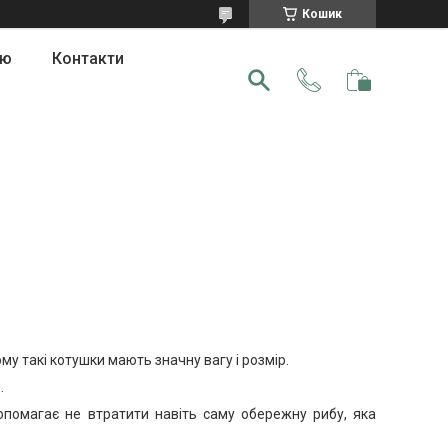
Кошик
ою
Контакти
му такі котушки мають значну вагу і розмір.
.
опомагає не втратити навіть саму обережну рибу, яка