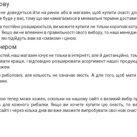
ову
не доведеться йти на ринок або в магазин, щоб купити снасті дл
 буде у вас, тому що ми намагаємося в мінімальні терміни достав
 постійно розширюється, ви можете купити не тільки коропові котуш
ву. Якщо ви не впевнені в правильності свого вибору, то наші мен
, які підійдуть вам за «смаком» і ціною.
анером
й, наш магазин існує не тільки в інтернеті, але й дистанційно, т
авати краще, і відповідно розширювати асортимент нашої продукц
тажем.
иболовлі, але кількість не означає якість. А для того, щоб мати 
ині.
 тепер може кожен, оскільки на нашому сайті є великий вибір проду
на для кожного рибалки. Якщо ви хочете купити цю снасть, то 
йті і через кілька днів ви вже зможете випробувати свої нові снаст