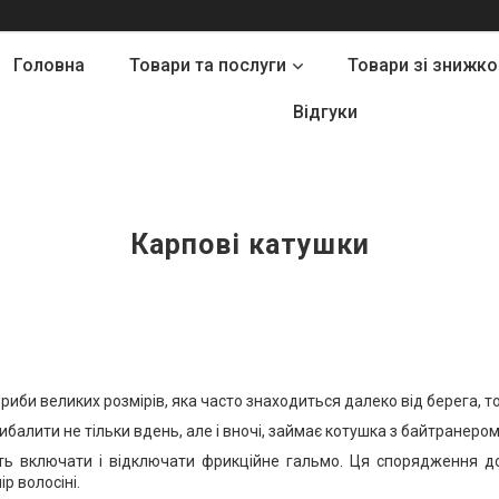
Головна
Товари та послуги
Товари зі знижк
Відгуки
Карпові катушки
иби великих розмірів, яка часто знаходиться далеко від берега, то
балити не тільки вдень, але і вночі, займає котушка з байтранером
ість включати і відключати фрикційне гальмо. Ця спорядження д
р волосіні.