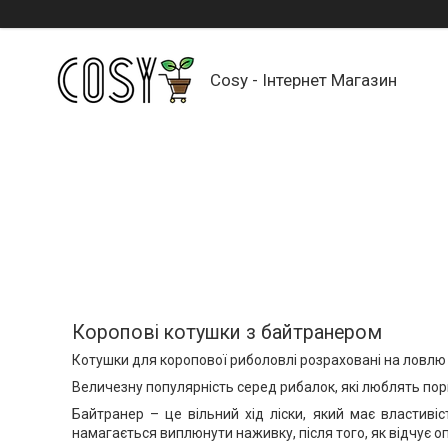
Cosy - Інтернет Магазин
Коропові котушки з байтранером
Котушки для коропової риболовлі розраховані на ловлю р
Величезну популярність серед рибалок, які люблять пори
Байтранер – це вільний хід ліски, який має властив
намагається виплюнути наживку, після того, як відчує опі