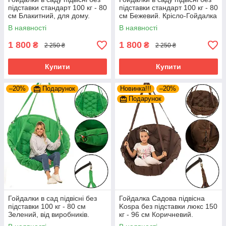
підставки стандарт 100 кг - 80
підставки стандарт 100 кг - 80
см Блакитний, для дому.
см Бежевий. Крісло-Гойдалка
Крісло-Гойдалка
В наявності
В наявності
1 800
1 800
₴
₴
2 250 ₴
2 250 ₴
Купити
Купити
–20%
Подарунок
Новинка!!!
–20%
Подарунок
Гойдалки в сад підвісні без
Гойдалка Садова підвісна
підставки 100 кг - 80 см
Kospa без підставки люкс 150
Зелений, від виробників.
кг - 96 см Коричневий.
Крісло-Гойдалка
Крісло-гамак