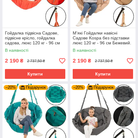
Гойдалка підвісна Садове,
М'які Гойдалки навісні
підвісне крісло, гойдалка
Садове Kospa без підставки
садова, люкс 120 кг - 96 см
люкс 120 кг - 96 см Бежевий.
Кораловий.. Крісло-Гойдалка
Гамак до стелі
В наявності
В наявності
2 190
2 190
₴
₴
2 737,50 ₴
2 737,50 ₴
Купити
Купити
–20%
Подарунок
–20%
Подарунок