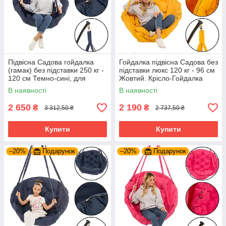
Підвісна Садова гойдалка
Гойдалка підвісна Садова без
(гамак) без підставки 250 кг -
підставки люкс 120 кг - 96 см
120 см Темно-сині, для
Жовтий. Крісло-Гойдалка
вулиці та будинку
В наявності
В наявності
2 650
2 190
₴
₴
3 312,50 ₴
2 737,50 ₴
Купити
Купити
–20%
Подарунок
–20%
Подарунок