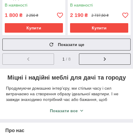
кг - 80 см Червоний.
Крісло-Гойдалка
В наявності
В наявності
1 800
2 190
₴
₴
2 250 ₴
2 737,50 ₴
Купити
Купити
Показати ще
1
/ 8
Міцні і надійні меблі для дачі та городу
Продумуючи домашню інтер'єру, ми стільки часу і сил
витрачаємо на створення образу ідеальної квартири. І не
завжди знаходимо потрібний час або бажання, щоб
облаштовувати заміську ділянку чи дати. А втім, від належно
підібраних меблів залежить і рівень комфорту, і якість нашого
Показати все
відпочинку.
Садові меблі. Прикраси природи
Про нас