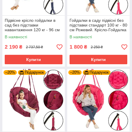
Підвісне крісло гойдалки в
Гойдалки в саду підвісні без
сад без підставки
підставки стандарт 100 кг - 80
навантаження 120 кг - 96 см
см Рожевий. Крісло-Гойдалка
Темно-синій, для вулиці та
В наявності
В наявності
будинку
2 190
1 800
₴
₴
2 737,50 ₴
2 250 ₴
Купити
Купити
–20%
Подарунок
–20%
Подарунок