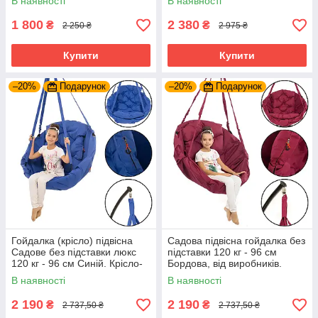
В наявності
В наявності
1 800
2 380
₴
₴
2 250 ₴
2 975 ₴
Купити
Купити
–20%
Подарунок
–20%
Подарунок
Гойдалка (крісло) підвісна
Садова підвісна гойдалка без
Садове без підставки люкс
підставки 120 кг - 96 см
120 кг - 96 см Синій. Крісло-
Бордова, від виробників.
Гойдалка
В наявності
В наявності
2 190
2 190
₴
₴
2 737,50 ₴
2 737,50 ₴