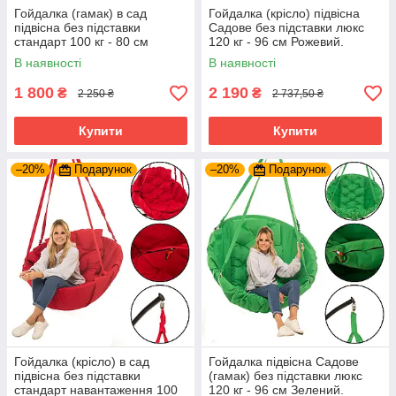
Гойдалка (гамак) в сад
Гойдалка (крісло) підвісна
підвісна без підставки
Садове без підставки люкс
стандарт 100 кг - 80 см
120 кг - 96 см Рожевий.
Бордовий. Крісло-Гойдалка
В наявності
В наявності
1 800
2 190
₴
₴
2 250 ₴
2 737,50 ₴
Купити
Купити
–20%
Подарунок
–20%
Подарунок
Гойдалка (крісло) в сад
Гойдалка підвісна Садове
підвісна без підставки
(гамак) без підставки люкс
стандарт навантаження 100
120 кг - 96 см Зелений.