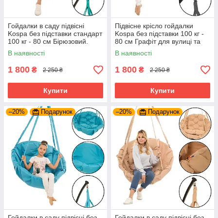
Гойдалки в саду підвісні
Підвісне крісло гойдалки
Kospa без підставки стандарт
Kospa без підставки 100 кг -
100 кг - 80 см Бірюзовий.
80 см Графіт для вулиці та
Крісло-Гойдалка
будинку
В наявності
В наявності
1 800
1 800
₴
₴
2 250 ₴
2 250 ₴
Купити
Купити
–20%
Подарунок
–20%
Подарунок
Гойдалки в саду підвісні без
Гойдалки в саду підвісні без