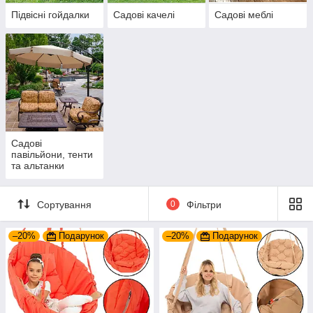
Підвісні гойдалки
Садові качелі
Садові меблі
Садові
павільйони, тенти
та альтанки
Сортування
0
Фільтри
–20%
Подарунок
–20%
Подарунок