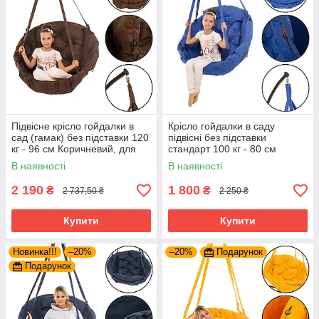
Підвісне крісло гойдалки в
Крісло гойдалки в саду
сад (гамак) без підставки 120
підвісні без підставки
кг - 96 см Коричневий, для
стандарт 100 кг - 80 см
вулиці та будинку
Синій. Від виробників. Крісло-
В наявності
В наявності
гамак
2 190
1 800
₴
₴
2 737,50 ₴
2 250 ₴
Купити
Купити
Новинка!!!
–20%
–20%
Подарунок
Подарунок