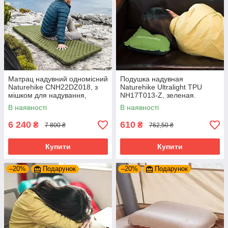
Матрац надувний одномісний
Подушка надувная
Naturehike CNH22DZ018, з
Naturehike Ultralight TPU
мішком для надування,
NH17T013-Z, зеленая.
зелений 183 см. Матрац для
Мягкая подушка для дома,
В наявності
В наявності
одного
туризма, кемпинга
6 240
610
₴
₴
7 800 ₴
762,50 ₴
Купити
Купити
–20%
Подарунок
–20%
Подарунок