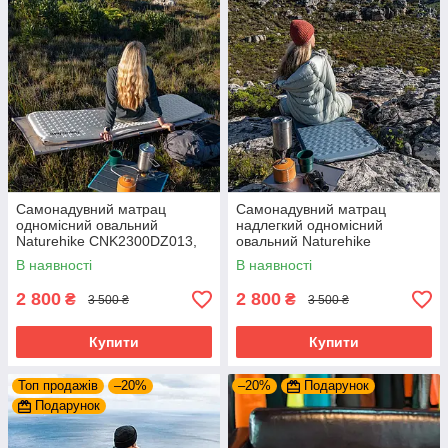
Самонадувний матрац
Самонадувний матрац
одномісний овальний
надлегкий одномісний
Naturehike CNK2300DZ013,
овальний Naturehike
35 мм, світло-сірий. Матрац
CNK2300DZ013,35 мм,
В наявності
В наявності
для одного
блакитний. Матрац для
одного
2 800
2 800
₴
₴
3 500 ₴
3 500 ₴
Купити
Купити
Топ продажів
–20%
–20%
Подарунок
Подарунок