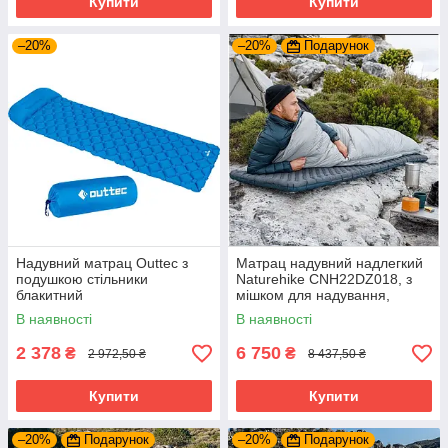
Купити
Купити
–20%
–20%
Подарунок
Надувний матрац Outtec з
Матрац надувний надлегкий
подушкою стільники
Naturehike CNH22DZ018, з
блакитний
мішком для надування,
одномісний чорний 183 см
В наявності
В наявності
2 378
6 750
₴
₴
2 972,50 ₴
8 437,50 ₴
Купити
Купити
–20%
Подарунок
–20%
Подарунок