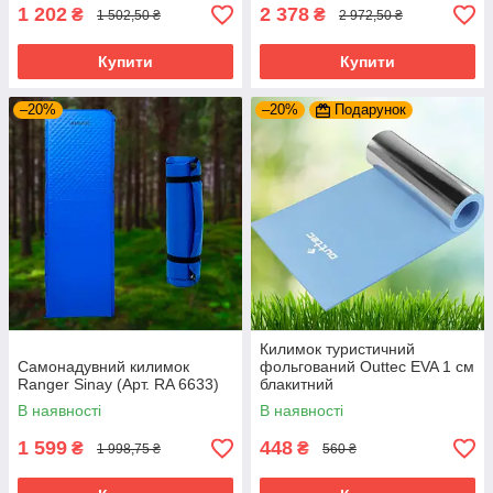
1 202
2 378
₴
₴
1 502,50 ₴
2 972,50 ₴
Купити
Купити
–20%
–20%
Подарунок
Килимок туристичний
Самонадувний килимок
фольгований Outtec EVA 1 см
Ranger Sinay (Арт. RA 6633)
блакитний
В наявності
В наявності
1 599
448
₴
₴
1 998,75 ₴
560 ₴