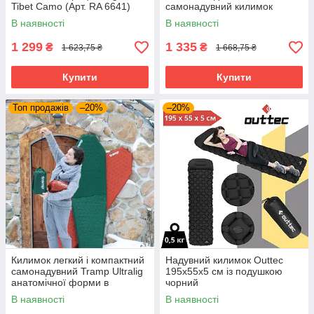
Tibet Camo (Арт. RA 6641)
самонадувний килимок
(навантаження 100 кг)
Tramp TRI-005
В наявності
В наявності
blue190x60x2,5 UTRI-005
1 299
1 335
₴
₴
1 623,75 ₴
1 668,75 ₴
Купити
Купити
Топ продажів
–20%
–20%
Килимок легкий і компактний
Надувний килимок Outtec
самонадувний Tramp Ultralig
195х55х5 см із подушкою
анатомічної форми в
чорний
зеленому кольорі 183х51х3
В наявності
В наявності