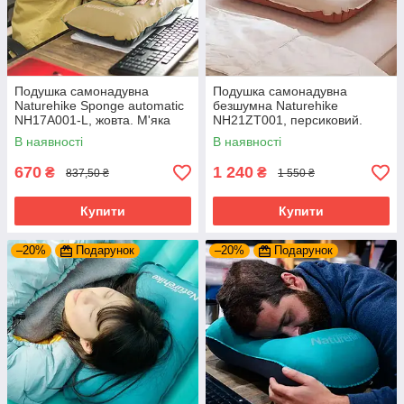
Подушка самонадувна
Подушка самонадувна
Naturehike Sponge automatic
безшумна Naturehike
NH17A001-L, жовта. М'яка
NH21ZT001, персиковий.
надувна подушка для дому,
М'яка надувна подушка для
В наявності
В наявності
туризму
дому, туризму
670
1 240
₴
₴
837,50 ₴
1 550 ₴
Купити
Купити
–20%
Подарунок
–20%
Подарунок