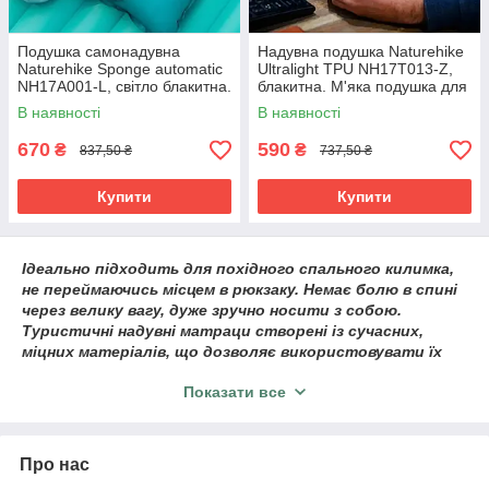
Подушка самонадувна
Надувна подушка Naturehike
Naturehike Sponge automatic
Ultralight TPU NH17T013-Z,
NH17A001-L, світло блакитна.
блакитна. М'яка подушка для
Надувна подушка для
дому, туризму, риболовлі
В наявності
В наявності
туризму
670
590
₴
₴
837,50 ₴
737,50 ₴
Купити
Купити
Ідеально підходить для похідного спального килимка,
не переймаючись місцем в рюкзаку. Немає болю в спині
через велику вагу, дуже зручно носити з собою.
Туристичні надувні матраци створені із сучасних,
міцних матеріалів, що дозволяє використовувати їх
практично на будь-якій поверхні. Мають чудові
Показати все
водовідштовхувальні та термоізоляційні властивості.
Ідеально підходять для походів, відпочинку та
плавання у басейні.
Про нас