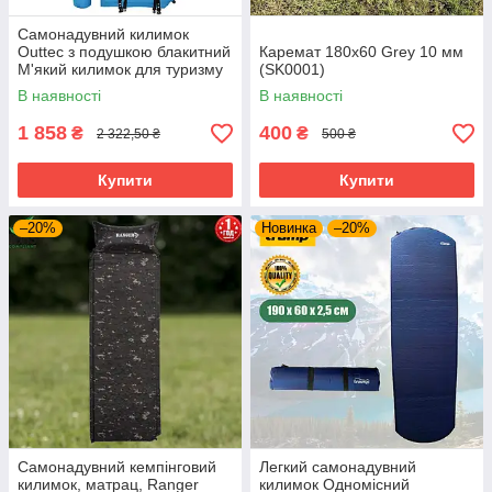
Самонадувний килимок
Outtec з подушкою блакитний
Каремат 180х60 Grey 10 мм
М'який килимок для туризму
(SK0001)
кемпінгу походу відпочинку у
В наявності
В наявності
дворі
1 858
400
₴
₴
2 322,50 ₴
500 ₴
Купити
Купити
–20%
Новинка
–20%
Самонадувний кемпінговий
Легкий самонадувний
килимок, матрац, Ranger
килимок Одномісний