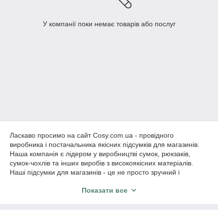
У компанії поки немає товарів або послуг
Ласкаво просимо на сайт Cosy.com.ua - провідного
виробника і постачальника якісних підсумків для магазинів.
Наша компанія є лідером у виробництві сумок, рюкзаків,
сумок-чохлів та інших виробів з високоякісних матеріалів.
Наші підсумки для магазинів - це не просто зручний і
надійний спосіб зберігання товарів, це справжній витвір
Показати все
мистецтва, що привертає увагу і захоплення своєю красою і
зручністю використання.
Кожен підсумок для магазину, вироблений нашою компанією,