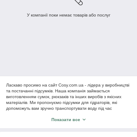
У компанії поки немає товарів або послуг
Ласкаво просимо на сайт Cosy.com.ua - лідера у виробництві
та постачанні підсумків. Наша компанія займається
виготовленням сумок, рюкзаків та інших виробів з якісних
матеріалів. Ми пропонуємо підсумки для гідраторів, які
допоможуть вам зручно транспортувати воду під час
активного відпочинку та спортивних заходів.
Показати все
Кожен підсумок для гідратора, вироблений нашою
компанією, виконаний з використанням найсучасніших
технологій і матеріалів високої якості. Ми використовуємо