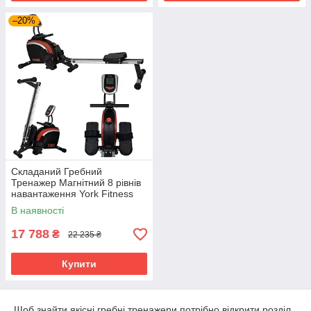
–20%
Складаний Гребний
Тренажер Магнітний 8 рівнів
навантаження York Fitness
Performance, для
В наявності
домашнього використання
17 788
₴
22 235 ₴
Купити
Щоб знайти якісні гребні тренажери потрібно відкрити розділ