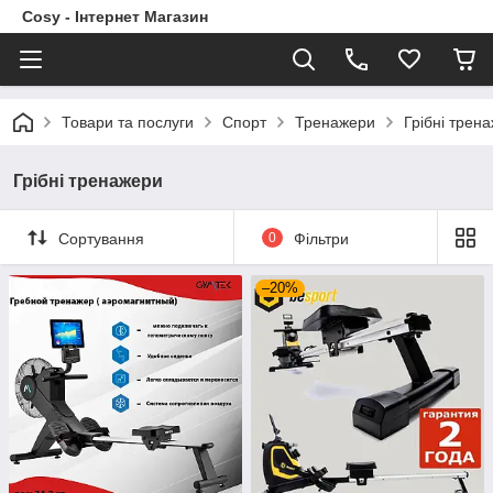
Cosy - Інтернет Магазин
Товари та послуги
Спорт
Тренажери
Грібні трен
Грібні тренажери
Сортування
0
Фільтри
–20%