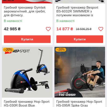
Гребний тренажер Gymtek
Гребний тренажер Besport
аеромагнітний, для греблі,
BS-6032R SWIMMER з
для фітнесу.
потужним маховиком із
магнітним типом
В наявності
В наявності
навантаження, вага до 145 кг
42 985
14 877
₴
₴
18 596,25 ₴
Купити
Купити
–20%
–20%
Гребний тренажер Hop-Sport
Гребний тренажер Hop-Sport
HS-030R Boost Blue
HS-095R Spike Gray