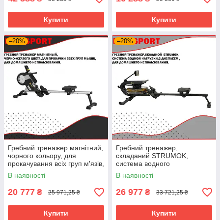
Купити
Купити
–20%
–20%
Гребний тренажер магнітний,
Гребний тренажер,
чорного кольору, для
складаний STRUMOK,
прокачування всіх груп м'язів,
система водного
для домашнього
навантаження, з дисплеєм,
В наявності
В наявності
використання.
для домашнього
використання.
20 777
26 977
₴
₴
25 971,25 ₴
33 721,25 ₴
Купити
Купити