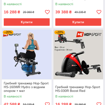
В наявності
В наявності
16 288
39 388
₴
₴
20 360 ₴
49 235 ₴
Купити
Купити
–20%
–20%
Гребний тренажер Hop-Sport
HS-160WR Hydro з водним
Гребний тренажер Hop-Sport
опором + мат
HS-030R Boost Red
В наявності
В наявності
42 588
16 288
₴
₴
53 235 ₴
20 360 ₴