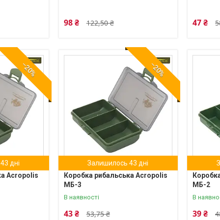
98 ₴
47 ₴
122,50 ₴
5
–20%
–20%
43 дні
Залишилось 43 дні
а Acropolis
Коробка рибальська Acropolis
Коробка
МБ-3
МБ-2
В наявності
В наявно
43 ₴
39 ₴
53,75 ₴
4