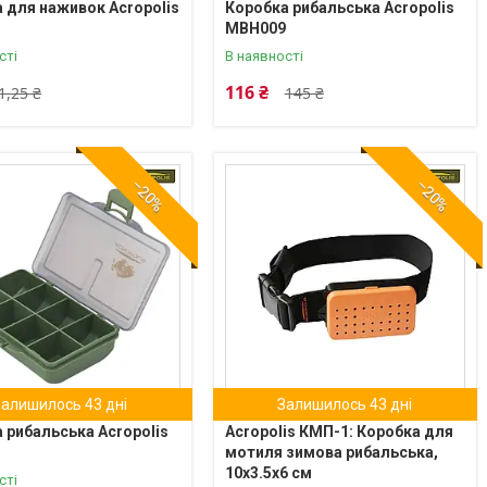
 для наживок Acropolis
Коробка рибальська Acropolis
МВН009
сті
В наявності
116 ₴
1,25 ₴
145 ₴
–20%
–20%
Залишилось 43 дні
Залишилось 43 дні
 рибальська Acropolis
Acropolis КМП-1: Коробка для
мотиля зимова рибальська,
10x3.5x6 см
сті