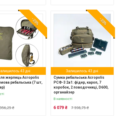
–20%
–20%
Залишилось 43 дні
Залишилось 43 дні
ля жерлиць Acropolis
Сумка рибальська Acropolis
мова рибальська (7 шт,
РСФ-3 2в1: фідер, кароп, 7
ер)
коробок, 2 поводочниці, D600,
органайзер
сті
В наявності
6 079 ₴
956,25 ₴
7 598,75 ₴