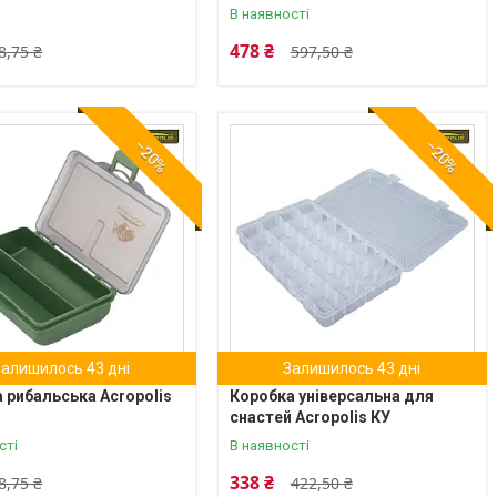
В наявності
478 ₴
8,75 ₴
597,50 ₴
–20%
–20%
Залишилось 43 дні
Залишилось 43 дні
 рибальська Acropolis
Коробка універсальна для
снастей Acropolis КУ
сті
В наявності
338 ₴
8,75 ₴
422,50 ₴