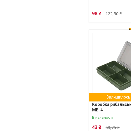
98 ₴
122,50 ₴
Залишилось 
Коробка рибальськ
МБ-4
В наявності
43 ₴
53,75 ₴