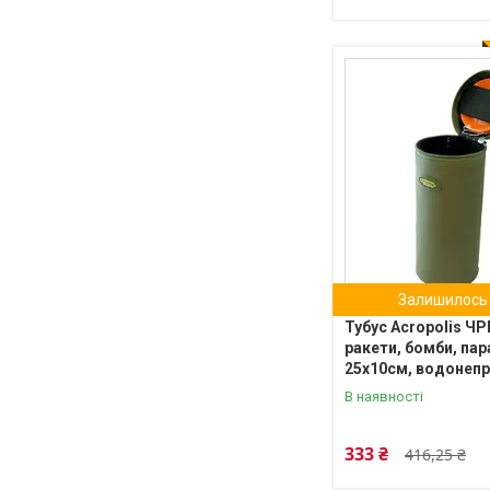
Залишилось 
Тубус Acropolis ЧР
ракети, бомби, па
25х10см, водонеп
В наявності
333 ₴
416,25 ₴