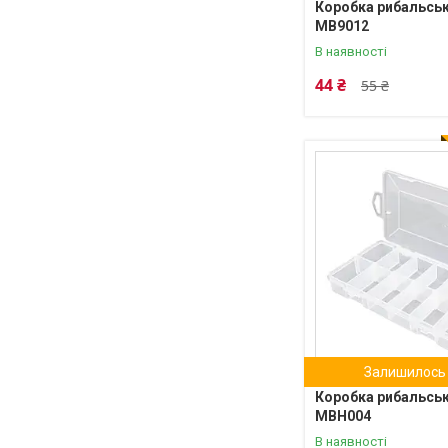
Коробка рибальськ
МВ9012
В наявності
44 ₴
55 ₴
Залишилось 
Коробка рибальськ
МВН004
В наявності