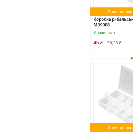
Залишилось 
Коробка рибальськ
МВ9008
В наявності
45 ₴
56,25 ₴
Залишилось 