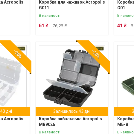
а Acropolis
Коробка для наживок Acropolis
Коробка
G011
G01
В наявності
В наявно
61 ₴
41 ₴
76,25 ₴
5
–20%
–20%
43 дні
Залишилось 43 дні
а Acropolis
Коробка рибальська Acropolis
Коробка
МВ9026
МБ-8
В наявності
В наявно