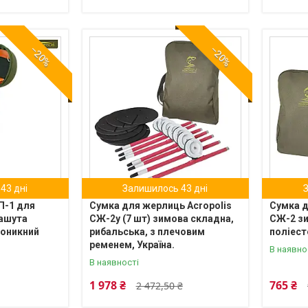
–20%
–20%
43 дні
Залишилось 43 дні
П-1 для
Сумка для жерлиць Acropolis
Сумка д
рашута
СЖ-2у (7 шт) зимова складна,
СЖ-2 зи
роникний
рибальська, з плечовим
поліест
ременем, Україна.
В наявно
В наявності
1 978 ₴
765 ₴
2 472,50 ₴