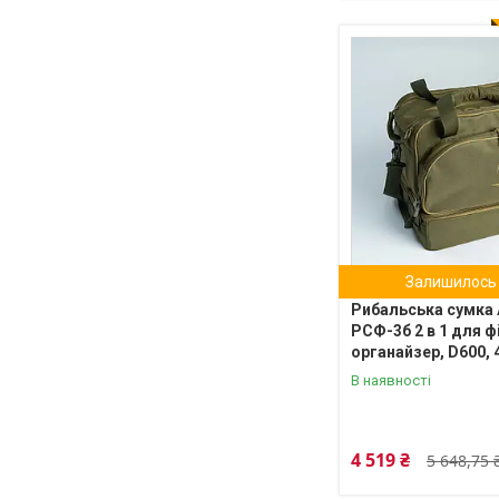
Залишилось 
Рибальська сумка 
РСФ-3б 2 в 1 для ф
органайзер, D600,
В наявності
4 519 ₴
5 648,75 