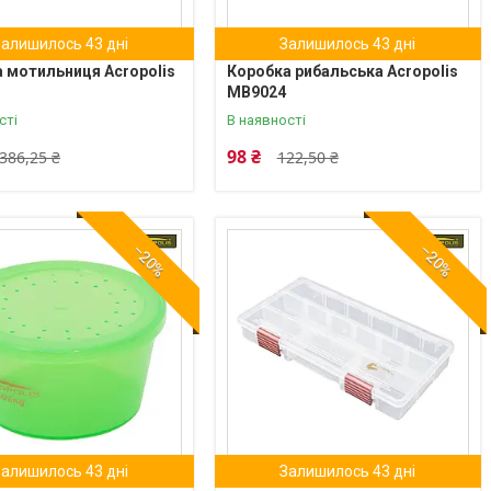
Залишилось 43 дні
Залишилось 43 дні
 мотильниця Acropolis
Коробка рибальська Acropolis
МВ9024
сті
В наявності
98 ₴
386,25 ₴
122,50 ₴
–20%
–20%
Залишилось 43 дні
Залишилось 43 дні