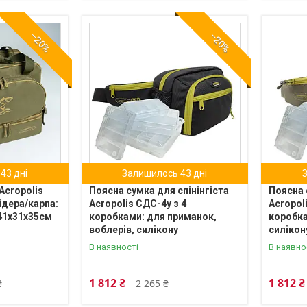
–20%
–20%
43 дні
Залишилось 43 дні
Acropolis
Поясна сумка для спінінгіста
Поясна 
ідера/карпа:
Acropolis СДС-4у з 4
Acropol
 41х31х35см
коробками: для приманок,
коробка
воблерів, силікону
силікон
В наявності
В наявно
1 812 ₴
1 812 ₴
₴
2 265 ₴