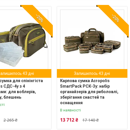
–20%
–20%
Залишилось 43 дні
Залишилось 43 дні
сумка для спінінгіста
Карпова сумка Acropolis
is СДС-4у з 4
SmartPack РСК-3у: набір
ми: для воблерів,
органайзерів для риболовлі,
у, блешень
зберігання снастей та
оснащення
сті
В наявності
13 712 ₴
2 265 ₴
17 140 ₴