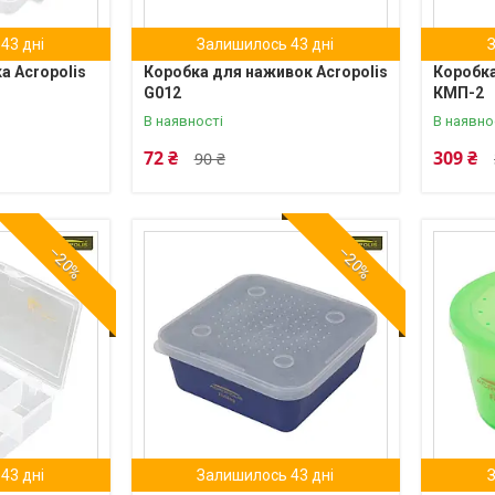
43 дні
Залишилось 43 дні
а Acropolis
Коробка для наживок Acropolis
Коробка
G012
КМП-2
В наявності
В наявно
72 ₴
309 ₴
90 ₴
–20%
–20%
43 дні
Залишилось 43 дні