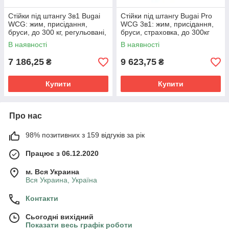
Стійки під штангу 3в1 Bugai
Стійки під штангу Bugai Pro
WCG: жим, присідання,
WCG 3в1: жим, присідання,
бруси, до 300 кг, регульовані,
бруси, страховка, до 300кг
для дому та залу
В наявності
В наявності
7 186,25
9 623,75
₴
₴
Купити
Купити
Про нас
98% позитивних з 159 відгуків за рік
Працює з 06.12.2020
м. Вся Украина
Вся Украина, Україна
Контакти
Сьогодні вихідний
Показати весь графік роботи