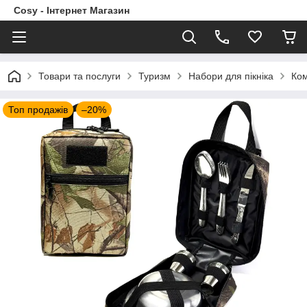
Cosy - Інтернет Магазин
Товари та послуги
Туризм
Набори для пікніка
Ком
Топ продажів
–20%