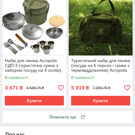
Набір для пікніка Acropolis
Туристичний набір для пікніка
СДП-3 (туристична сумка з
(посуда на 6 персон і сумка з
набором посуду на 4 особи),
термовідділенням) Acropolis
Набір посуду в сумці
СДП-1
В наявності
В наявності
3 671
5 919
₴
₴
4 588,75 ₴
7 398,75 ₴
Купити
Купити
Показати ще
Про нас