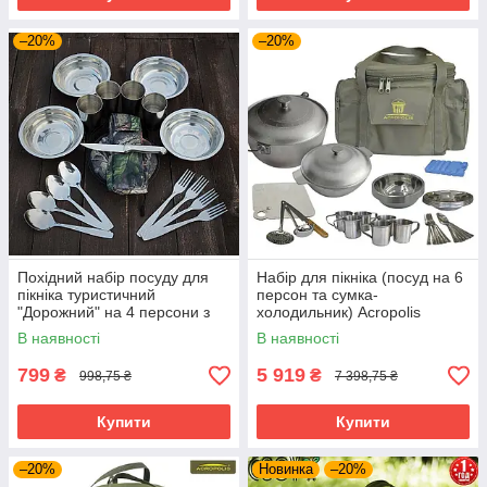
–20%
–20%
Похідний набір посуду для
Набір для пікніка (посуд на 6
пікніка туристичний
персон та сумка-
"Дорожний" на 4 персони з
холодильник) Acropolis
харчової неіржавкої сталі +
СДП-1, Термосумка з
В наявності
В наявності
сумка
посудом для туризму
799
5 919
₴
₴
998,75 ₴
7 398,75 ₴
Купити
Купити
–20%
Новинка
–20%