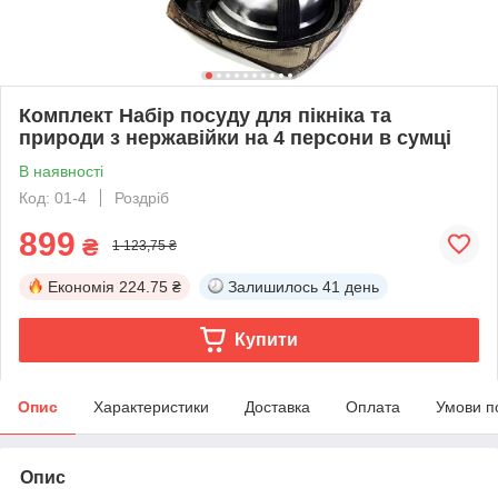
Комплект Набір посуду для пікніка та
природи з нержавійки на 4 персони в сумці
В наявності
Код: 01-4
Роздріб
899
₴
1 123,75 ₴
Економія
224.75 ₴
Залишилось
41 день
Купити
Опис
Характеристики
Доставка
Оплата
Умови п
Опис