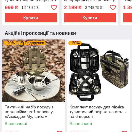
сумці, Набір шампурів і
сумці, Набір посуду для
неір
999
2 199
1 3
₴
₴
1 248,75 ₴
2 748,75 ₴
чарок для пікніка
пікніка
пер
Купити
Купити
Акційні пропозиції та новинки
–20%
Подарунок
–20%
Тактичний набір посуду з
Комплект посуду для пікніка
нержавійки на 1 персону
туристичний неіржавка сталь
«Авокадо» Мультикам.
на 6 персон
Комплект посуду для одного
В наявності
В наявності