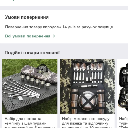
Умови повернення
Повернення товару впродовж 14 днів за рахунок покупця
Всі умови повернення
Подібні товари компанії
Набір для пікніка та
Набір металевого посуду
Набі
кемпінгу з шампурами
для пікніка та відпочинку
тури
туристичний на 6 персон у
на природі на 10 персон у
"Трі