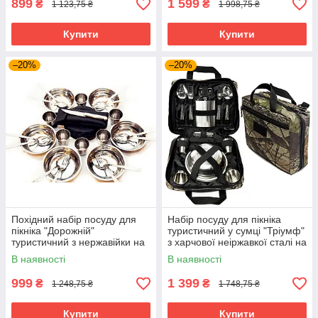
899
1 599
₴
₴
1 123,75 ₴
1 998,75 ₴
Купити
Купити
–20%
–20%
Похідний набір посуду для
Набір посуду для пікніка
пікніка "Дорожній"
туристичний у сумці "Тріумф"
туристичний з нержавійки на
з харчової неіржавкої сталі на
6 персон в зручному чохлі
4 персони
В наявності
В наявності
999
1 399
₴
₴
1 248,75 ₴
1 748,75 ₴
Купити
Купити