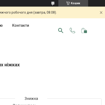
Кошик
жчого робочого дня (завтра, 08.08).
ою
Контакти
их ніжках