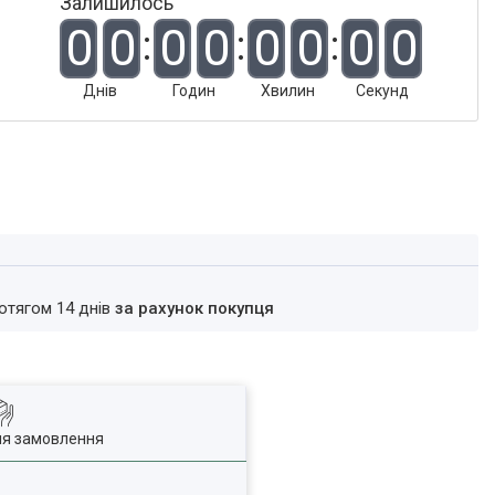
Залишилось
0
0
0
0
0
0
0
0
Днів
Годин
Хвилин
Секунд
ротягом 14 днів
за рахунок покупця
ля замовлення