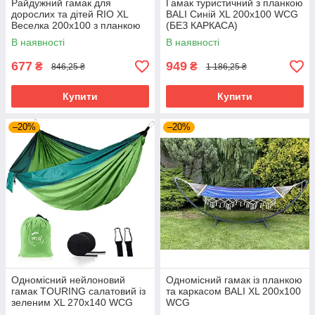
Райдужний гамак для
Гамак туристичний з планкою
дорослих та дітей RIO XL
BALI Синій XL 200х100 WCG
Веселка 200х100 з планкою
(БЕЗ КАРКАСА)
WCG (БЕЗ КАРКАСА)
В наявності
В наявності
677
949
₴
₴
846,25 ₴
1 186,25 ₴
Купити
Купити
–20%
–20%
Одномісний нейлоновий
Одномісний гамак із планкою
гамак TOURING салатовий із
та каркасом BALI XL 200х100
зеленим XL 270х140 WCG
WCG