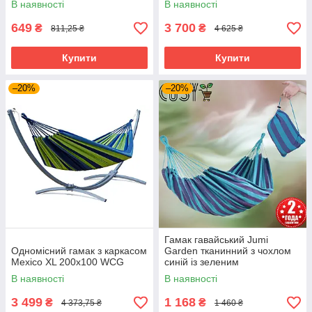
В наявності
В наявності
649
3 700
₴
₴
811,25 ₴
4 625 ₴
Купити
Купити
–20%
–20%
Гамак гавайський Jumi
Одномісний гамак з каркасом
Garden тканинний з чохлом
Mexico XL 200x100 WCG
синій із зеленим
(Одномісний)
В наявності
В наявності
3 499
1 168
₴
₴
4 373,75 ₴
1 460 ₴