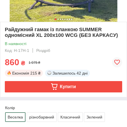
Райдужний гамак із планкою SUMMER
одномісний XL 200х100 WCG (БЕЗ КАРКАСУ)
В наявності
Код: H-17H-1
Роздріб
860
₴
1 075 ₴
Економія
215 ₴
Залишилось
42 дні
Купити
Колір
Веселка
різнобарвний
Класичний
Зелений