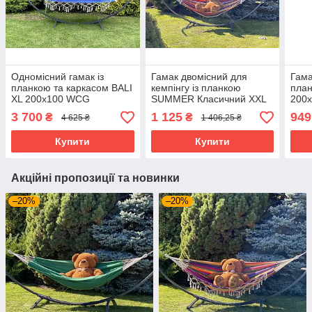
Одномісний гамак із
Гамак двомісний для
Гама
планкою та каркасом BALI
кемпінгу із планкою
план
XL 200х100 WCG
SUMMER Класичний XXL
200
200х150 WCG (БЕЗ
КАР
3 700
1 125
949
₴
₴
4 625 ₴
1 406,25 ₴
КАРКАСА)
Купити
Купити
Акційні пропозиції та новинки
–20%
–20%