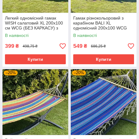
Легкий одномісний гамак
Гамак різнокольоровий з
WISH салатовий XL 200х100
карабіном BALI XL
см WCG (БЕЗ КАРКАСУ) з
одномісний 200х100 WCG
бавовни
(БЕЗ КАРКАСА). Бавовна
В наявності
В наявності
399
549
₴
₴
498,75 ₴
686,25 ₴
Купити
Купити
–20%
–20%