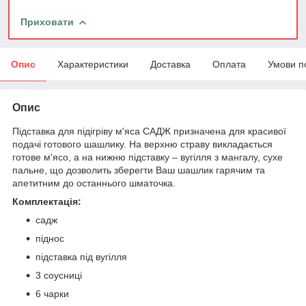
Приховати
Опис
Характеристики
Доставка
Оплата
Умови п
Опис
Підставка для підігріву м'яса САДЖ призначена для красивої
подачі готового шашлику. На верхню страву викладається
готове м'ясо, а на нижню підставку – вугілля з мангалу, сухе
пальне, що дозволить зберегти Ваш шашлик гарячим та
апетитним до останнього шматочка.
Комплектація:
садж
піднос
підставка під вугілля
3 соусниці
6 чарки