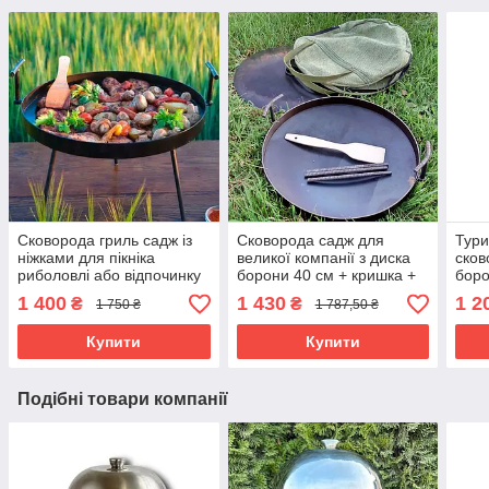
Сковорода гриль садж із
Сковорода садж для
Тури
ніжками для пікніка
великої компанії з диска
сков
риболовлі або відпочинку
борони 40 см + кришка +
боро
на природі та дачі з диска
чохол Зелений + Лопатка
Чохо
1 400
1 430
1 2
₴
₴
1 750 ₴
1 787,50 ₴
борони 60 см зі сталі
в Подарунок
в По
Купити
Купити
Подібні товари компанії