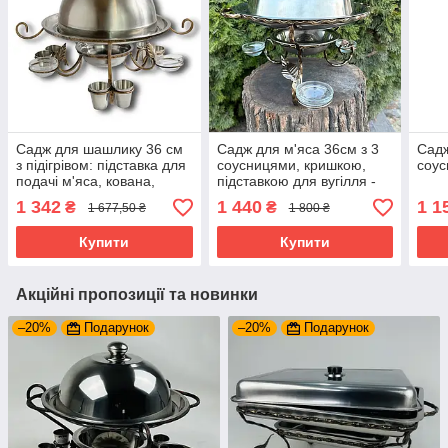
Садж для шашлику 36 см
Садж для м'яса 36см з 3
Садж
з підігрівом: підставка для
соусницями, кришкою,
соу
подачі м'яса, кована,
підставкою для вугілля -
набір з мискою та
шашлик завжди гарячий!
1 342
1 440
1 1
₴
₴
1 677,50 ₴
1 800 ₴
кришкою
Купити
Купити
Акційні пропозиції та новинки
–20%
Подарунок
–20%
Подарунок