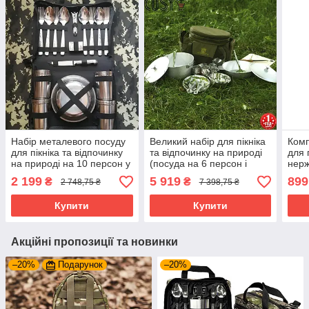
Набір металевого посуду
Великий набір для пікніка
Комп
для пікніка та відпочинку
та відпочинку на природі
для 
на природі на 10 персон у
(посуда на 6 персон і
нерж
сумці, Набір посуду для
сумка з термовідділенням)
сумц
2 199
5 919
899
₴
₴
2 748,75 ₴
7 398,75 ₴
пікніка
Acropolis СДП-1
Купити
Купити
Акційні пропозиції та новинки
–20%
Подарунок
–20%