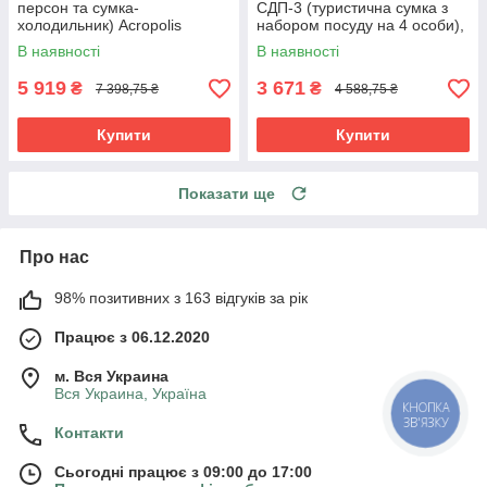
персон та сумка-
СДП-3 (туристична сумка з
холодильник) Acropolis
набором посуду на 4 особи),
СДП-1, Термосумка з
Набір посуду в сумці
В наявності
В наявності
посудом для туризму
5 919
3 671
₴
₴
7 398,75 ₴
4 588,75 ₴
Купити
Купити
Показати ще
Про нас
98% позитивних з 163 відгуків за рік
Працює з 06.12.2020
м. Вся Украина
Вся Украина, Україна
КНОПКА
ЗВ'ЯЗКУ
Контакти
Сьогодні працює з 09:00 до 17:00