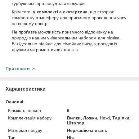
турбуючись про посуд та аксесуари.
Крім того,
у комплекті є скатертина
, що створює
комфортну атмосферу для приємного проведення часу
на свіжому повітрі.
Не проґавте можливість приємного відпочинку на
природі з нашим універсальним набором для пікніка.
Він ідеально підійде для сімейних виїздів, поїздок із
друзями чи романтичних пікніків.
Приховати
Характеристики
Основні
Кількість персон
6
Комплектація набору
Вилки, Ложки, Ножі, Тарілки,
Штопор
Матеріал посуду
Нержавіюча сталь
Тип
Ніж