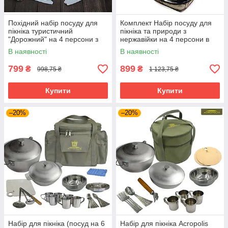
Похідний набір посуду для
Комплект Набір посуду для
пікніка туристичний
пікніка та природи з
"Дорожний" на 4 персони з
нержавійки на 4 персони в
харчової неіржавкої сталі +
сумці
В наявності
В наявності
сумка
799
899
₴
₴
998,75 ₴
1 123,75 ₴
Купити
Купити
–20%
–20%
Набір для пікніка (посуд на 6
Набір для пікніка Acropolis