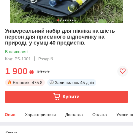
Універсальний набір для пікніка на шість
персон для приємного відпочинку на
природі, у сумці 40 предметів.
В наявності
Код: PS-1001
Роздріб
1 900
₴
2 375 ₴
Економія
475 ₴
Залишилось
45 днів
Купити
Опис
Характеристики
Доставка
Оплата
Умови п