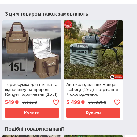
З цим товаром також замовляють
Термосумка для пікніка та
Автохолодильник Ranger
відпочинку на природі
Iceberg (19 л), нагрівання
Ranger Коричневий (15 Л)
+ охолодження,
холодильник для авто
549
5 499
₴
₴
686,25 ₴
6 873,75 ₴
(Арт. RA 8848)
Купити
Купити
Подібні товари компанії