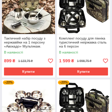
Тактичний набір посуду з
Комплект посуду для пікніка
нержавійки на 1 персону
туристичний неіржавка сталь
«Авокадо» Мультикам.
на 6 персон
Комплект посуду для одного
В наявності
В наявності
899
1 599
₴
₴
1 123,75 ₴
1 998,75 ₴
Купити
Купити
–20%
–20%