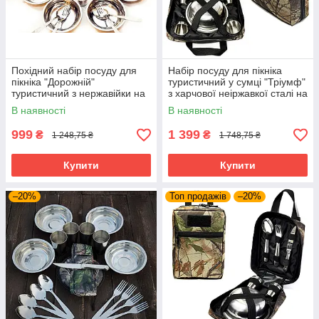
Похідний набір посуду для
Набір посуду для пікніка
пікніка "Дорожній"
туристичний у сумці "Тріумф"
туристичний з нержавійки на
з харчової неіржавкої сталі на
6 персон в зручному чохлі
4 персони
В наявності
В наявності
999
1 399
₴
₴
1 248,75 ₴
1 748,75 ₴
Купити
Купити
–20%
Топ продажів
–20%