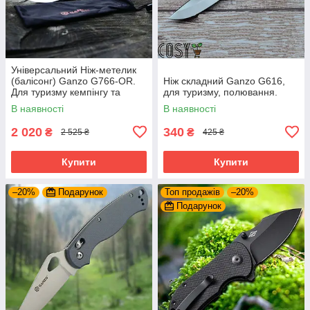
Універсальний Ніж-метелик
(балісонг) Ganzo G766-OR.
Ніж складний Ganzo G616,
Для туризму кемпінгу та
для туризму, полювання.
відпочинку на природі
В наявності
В наявності
2 020
340
₴
₴
2 525 ₴
425 ₴
Купити
Купити
–20%
Подарунок
Топ продажів
–20%
Подарунок