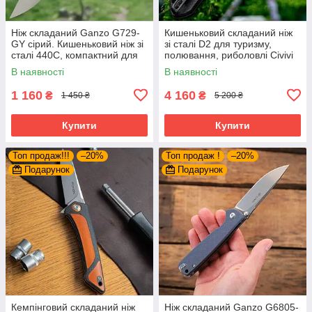
Ніж складаний Ganzo G729-
Кишеньковий складаний ніж
GY сірий. Кишеньковий ніж зі
зі сталі D2 для туризму,
сталі 440C, компактний для
полювання, риболовлі Civivi
щоденного використання,
Gordo C22018C-1.
В наявності
В наявності
туризму
Мініатюрний і гострий
1 160
4 160
₴
₴
1 450 ₴
5 200 ₴
Купити
Купити
Топ продаж!!!
–20%
Топ продаж !
–20%
Подарунок
Подарунок
Кемпінговий складаний ніж
Ніж складаний Ganzo G6805-