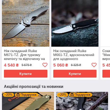
Ніж складаний Ruike
Ніж складаний Ruike
Соки
M671-TZ. Для туризму
M661-TZ, вдосконалений
"Мик
кемпінгу та відпочинку на
для щоденного
виро
природі
використання
кісто
4 540
5 060
5 4
₴
₴
5 675 ₴
6 325 ₴
Купити
Купити
Акційні пропозиції та новинки
–20%
Подарунок
–20%
Подарунок