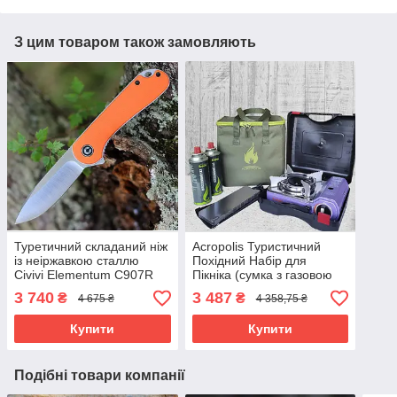
З цим товаром також замовляють
Туретичний складаний ніж
Acropolis Туристичний
із неіржавкою сталлю
Похідний Набір для
Civivi Elementum C907R
Пікніка (сумка з газовою
плитою міні, 2-ма
3 740
3 487
₴
₴
4 675 ₴
4 358,75 ₴
газовими картриджами та
Купити
Купити
Подібні товари компанії