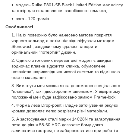
модель Ruike P801-SB Black Limited Edition має кліпсу
та отвір для встановлення запобіжного темляка;
вага - 120 грамів.
Особливості
На їх поверхню було нанесено матове покриття
чорного кольору, а потім ніж відшліфували методом
Stonewash, завдяки чому вдалося створити
оригінальний "потертий" дизайн.
Однією з головних переваг цієї моделі є швидке і
водночас плавне відкриття клинка, обумовлене
наявністю шарикопідшипникової системи та відмінною
якістю складання.
Витягнути меч можна як за допомогою спеціального
"плавника", так і двостороннім шпеньком. У відкритому
положенні меч буде зафіксовано замком Frame-lock.
Форма леза Drop-point і гладке заточування ріжучої
кромки дозволяє легко розрізати різні матеріали.
А застосування сталі марки 14C28N та загартування
леза до рівня 58-60 HRC дозволяє йому довго
залишатися гострим, не забарвлюватися при роботі з