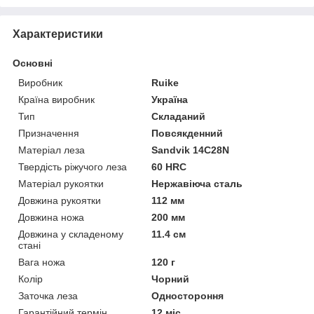
Характеристики
Основні
Виробник
Ruike
Країна виробник
Україна
Тип
Складаний
Призначення
Повсякденний
Матеріал леза
Sandvik 14C28N
Твердість ріжучого леза
60 HRC
Матеріал рукоятки
Нержавіюча сталь
Довжина рукоятки
112 мм
Довжина ножа
200 мм
Довжина у складеному
11.4 см
стані
Вага ножа
120 г
Колір
Чорний
Заточка леза
Одностороння
Гарантійний термін
12 міс