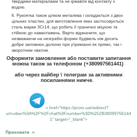
твердими матеріалами та не іржавіти від контакту з
водою.
Рукоятка також цілком металева і складається з двох
цільних пластин, для виготовлення яких застосовується
сталь марки 3Cr14, що робить її гранично міцною та
стійкою до навантажень. Варто відзначити, що
незважаючи на незграбні форми будівель ніж досить
добре заповнює долоню при утриманні як прямо, так і
зворотним хватом.
Оформити замовлення або поставити запитання
можна також за телефоном (+380997561441)
або через вайбер \ телеграм за активними
посиланнями нижче.
= href="https://prom.ua/redirect?
url=viber%3A%2F%2Fchat%3Fnumber%3D%252B38099756144
1" target="_blank">
Приховати