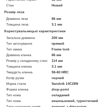
Стан
Новий
Розмір леза
Довжина леза
86 мм
Товщина леза
3.1 мм
Користувальницькі характеристики
Загальна довжина
200 мм
Тип заточування
прямий
Тип замка
Frame lock
Довжина клинка
86 мм
Розмір у складеному стані
114 мм
Товщина клинка
3.1 мм
Твердість клинка
58-60 HRC
Колір ручки
чорний
Марка стали
Sandvik 14C28N
Форма клинка
drop-point
Тип ножа
складаний
Тип ножа
кишеньковий, туристичний
Типи складаних ножів
викидні, з фіксацією