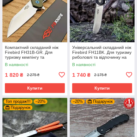
Компактний складаний ніж
Універсальний складаний ніж
Firebird FH31B-GR. Для
Firebird FH11BK. Для туризму
туризму кемпінгу та
риболовлі та відпочинку на
відпочинку на природі
природі
В наявності
В наявності
1 820
1 740
₴
₴
2 275 ₴
2 175 ₴
Купити
Купити
Топ продаж!!!
–20%
–20%
Подарунок
Подарунок