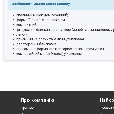
Особливості моделі Outtec Mummy:
спальний мішок демісезонний;
форма "кокон", з капюшоном;
компактний;
фіксування блискавки липучкою (запобігає випадковому 
легкий;
приємний на дотик та м'який утеплювач;
двостороння блискавка;
анатомічна форма, що повторює всі ваші рухи уві сні;
компресійний мішок (чохол) у комплекті.
Про компанію
Найкр
Про нас
Товари 