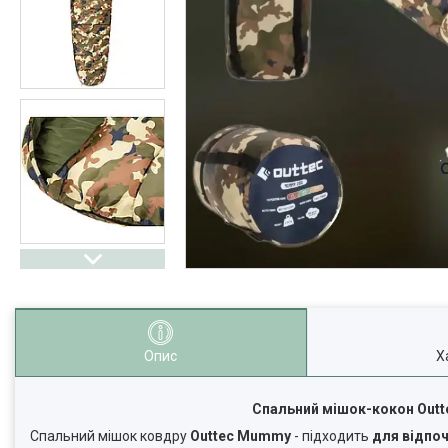
Опис
Х
Спальний мішок-кокон Outt
Спальний мішок ковдру
Outtec
Mummy
- підходить
для відпоч