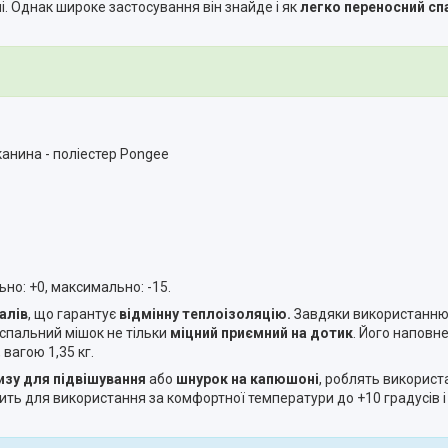
ачі. Однак широке застосування він знайде і як
легко переносний сп
канина - поліестер Pongeе
но: +0, максимально: -15.
алів
, що гарантує
відмінну теплоізоляцію.
Завдяки використанню 
 спальний мішок не тільки
міцний
приємний на дотик
. Його наповн
вагою 1,35 кг.
изу для підвішування
або
шнурок на капюшоні
, роблять викорис
ть для використання за комфортної температури до +10 градусів і