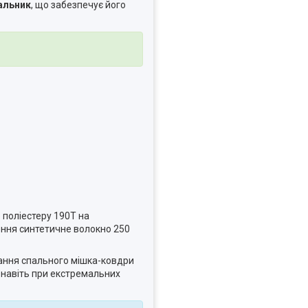
альник
, що забезпечує його
поліестеру 190T на
ення синтетичне волокно 250
тання спального мішка-ковдри
 навіть при екстремальних