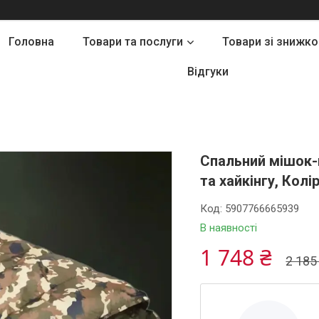
Головна
Товари та послуги
Товари зі знижк
Відгуки
Спальний мішок-
та хайкінгу, Кол
Код:
5907766665939
В наявності
1 748 ₴
2 185