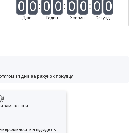
0
0
0
0
0
0
0
0
Днів
Годин
Хвилин
Секунд
ротягом 14 днів
за рахунок покупця
ля замовлення
ніверсальності він підійде
як