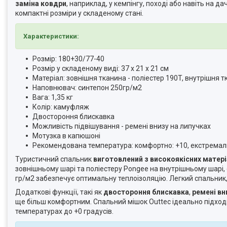
заміна ковдри
, наприклад, у кемпінгу, поході або навіть на д
компактні розміри у складеному стані.
Характеристики:
Розмір: 180+30/77-40
Розмір у складеному виді: 37 x 21 x 21 см
Матеріал: зовнішня тканина - поліестер 190T, внутрішня т
Наповнювач: синтепон 250гр/м2
Вага: 1,35 кг
Колір: камуфляж
Двостороння блискавка
Можливість підвішування - ремені внизу на липучках
Мотузка в капюшоні
Рекомендована температура: комфортно: +10, екстремаль
Туристичний спальник
виготовлений з високоякісних матері
зовнішньому шарі та поліестеру Pongee на внутрішньому шарі,
гр/м2 забезпечує оптимальну теплоізоляцію. Легкий спальник, 
Додаткові функції, такі як
двостороння блискавка
,
ремені вн
ще більш комфортним. Спальний мішок Outtec ідеально підходи
температурах до +0 градусів.