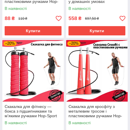
пластиковими ручками Hop-
у домашніх умовах
Sport для кросфіт blue
В наявності
В наявності
88
558
₴
₴
110 ₴
697,50 ₴
Купити
Купити
–20%
–20%
Скакалка для фітнесу —
Скакалка для кросфіту з
бокса з підшипниками та
металевим тросом і
м'якими ручками Hop-Sport
пластиковими ручками Hop-
червона
Sport Crossfit
В наявності
В наявності