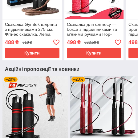
Скакалка Gymtek шкіряна
Скакалка для фітнесу —
Скак
з підшипниками 275 см.
бокса з підшипниками та
Spor
Фітнес скакалка. Легка
м'якими ручками Hop-
підш
скакалка. Скакалка для
Sport червона
трос
488
498
498
₴
₴
610 ₴
622,50 ₴
початківців
буди
Купити
Купити
Акційні пропозиції та новинки
–20%
–20%