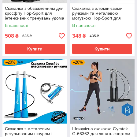
Скакалка з обважненням для
Скакалка з алюмінієвими
кросфіту Hop-Sport для
ручками та металевою
інтенсивних тренувань удома
мотузкою Hop-Sport для
та в залі
кросфіту червона 300 см
В наявності
В наявності
508
348
₴
₴
635 ₴
435 ₴
Купити
Купити
–20%
–20%
Скакалка з металевим
Швидкісна скакалка Gymtek
регульованим шнуром і
G-66362 для занять спортом