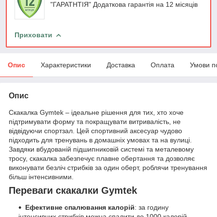
"ГАРАТНТІЯ" Додаткова гарантія на 12 місяців
Приховати
Опис
Характеристики
Доставка
Оплата
Умови п
Опис
Скакалка Gymtek – ідеальне рішення для тих, хто хоче
підтримувати форму та покращувати витривалість, не
відвідуючи спортзал. Цей спортивний аксесуар чудово
підходить для тренувань в домашніх умовах та на вулиці.
Завдяки вбудованій підшипниковій системі та металевому
тросу, скакалка забезпечує плавне обертання та дозволяє
виконувати безліч стрибків за один оберт, роблячи тренування
більш інтенсивними.
Переваги скакалки Gymtek
Ефективне спалювання калорій
: за годину
інтенсивних стрибків можна спалити до 1000 калорій.