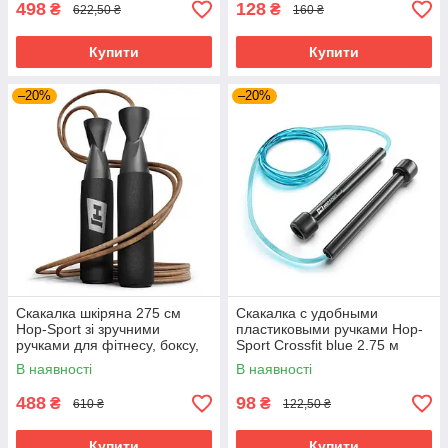
498
128
₴
₴
622,50 ₴
160 ₴
Купити
Купити
–20%
–20%
Скакалка шкіряна 275 см
Скакалка с удобными
Hop-Sport зі зручними
пластиковыми ручками Hop-
ручками для фітнесу, боксу,
Sport Crossfit blue 2.75 м
кросфіту
В наявності
В наявності
488
98
₴
₴
610 ₴
122,50 ₴
Купити
Купити