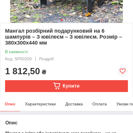
Мангал розбірний подарунковий на 6
шампурів – З ювілеєм – З ювілеєм. Розмір –
380х300х440 мм
В наявності
Код: SP00200
Роздріб
1 812,50
₴
Купити
Опис
Характеристики
Доставка
Оплата
Умови п
Опис
Мангал з ім'ям або індивідуальним дизайном – це не