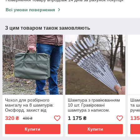
Всі умови повернення
З цим товаром також замовляють
Чохол для розбірного
Шампура з гравіюванням
Шам
мангалу на 8 шампурів:
10 шт. Гравіровані
та ш
Оксфорд, захист від
шампура з написом.
ручк
вологи, бруду,
Шампура з нержавійки
нерж
320
1 175
135
₴
₴
400 ₴
транспортування
Шамп
стал
Купити
Купити