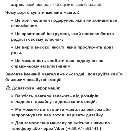
жартівливий підпис, який оцінить ваш близький
Чому варто купити іменний мангал:
Це оригінальний подарунок, який не залишиться
непоміченим.
Це практичний інструмент, який принесе багато
радості своєму власнику.
Це виріб високої якості, який прослужить довгі
роки.
Це можливість зробити ваш подарунок по-
справжньому ексклюзивним.
Замовте іменний мангал вже сьогодні і подаруйте своїм
близьким незабутні емоції!
⚠️
Додаткова інформація:
Вартість мангалу залежить від розмірів,
складності дизайну та додаткових опцій.
Ми можемо виготовити мангал за ескізом або
запропонувати вам готові варіанти дизайну.
Для замовлення мангалу зв'яжіться з нами по
телефону або через Viber (
+380977561441
)