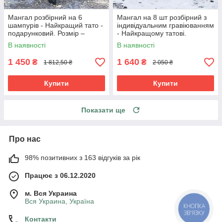
Мангал розбірний на 6
Мангал на 8 шт розбірний з
шампурів - Найкращий тато -
індивідуальним гравіюванням
подарунковий. Розмір –
- Найкращому татові.
380х300х440 мм
Подарунковий мангал
В наявності
В наявності
1 450
1 640
₴
₴
1 812,50 ₴
2 050 ₴
Купити
Купити
Показати ще
Про нас
98% позитивних з 163 відгуків за рік
Працює з 06.12.2020
м. Вся Украина
Вся Украина, Україна
КНОПКА
ЗВ'ЯЗКУ
Контакти