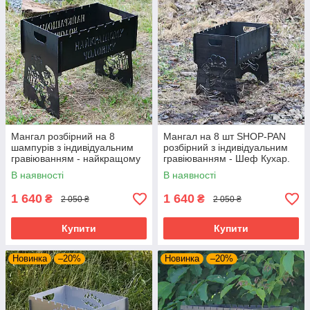
Мангал розбірний на 8
Мангал на 8 шт SHOP-PAN
шампурів з індивідуальним
розбірний з індивідуальним
гравіюванням - найкращому
гравіюванням - Шеф Кухар.
чоловікові. Мангал для
Подарунковий мангал
В наявності
В наявності
подарунка
1 640
1 640
₴
₴
2 050 ₴
2 050 ₴
Купити
Купити
Новинка
–20%
Новинка
–20%