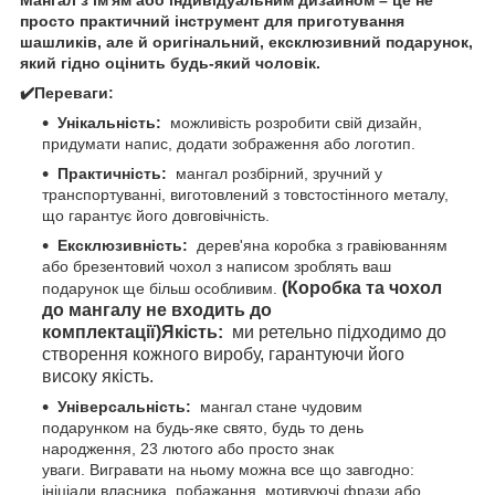
просто практичний інструмент для приготування
шашликів, але й оригінальний, ексклюзивний подарунок,
який гідно оцінить будь-який чоловік.
✔️Переваги:
Унікальність:
можливість розробити свій дизайн,
придумати напис, додати зображення або логотип.
Практичність:
мангал розбірний, зручний у
транспортуванні, виготовлений з товстостінного металу,
що гарантує його довговічність.
Ексклюзивність:
дерев'яна коробка з гравіюванням
або брезентовий чохол з написом зроблять ваш
(Коробка та чохол
подарунок ще більш особливим.
до мангалу не входить до
комплектації)
Якість:
ми ретельно підходимо до
створення кожного виробу, гарантуючи його
високу якість.
Універсальність:
мангал стане чудовим
подарунком на будь-яке свято, будь то день
народження, 23 лютого або просто знак
уваги. Вигравати на ньому можна все що завгодно:
ініціали власника, побажання, мотивуючі фрази або