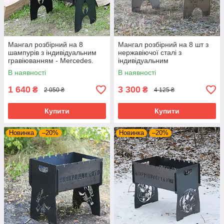
Мангал розбірний на 8
Мангал розбірний на 8 шт з
шампурів з індивідуальним
нержавіючої сталі з
гравіюванням - Mercedes.
індивідуальним
Розмір – 500х300х440 мм
гравіюванням. Розмір –
В наявності
В наявності
500х300х440 мм
1 640
3 300
₴
₴
2 050 ₴
4 125 ₴
Купити
Купити
Новинка
–20%
Новинка
–20%