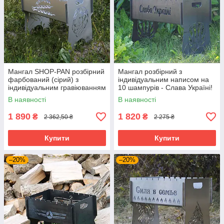
Мангал SHOP-PAN розбірний
Мангал розбірний з
фарбований (сірий) з
індивідуальним написом на
індивідуальним гравіюванням
10 шампурів - Слава Україні!
на 8 шампурів. Подарунковий
Розмір – 500х300х440 мм
В наявності
В наявності
мангал
1 890
1 820
₴
₴
2 362,50 ₴
2 275 ₴
Купити
Купити
–20%
–20%