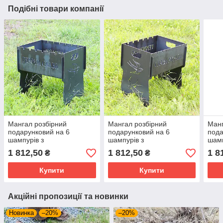
Подібні товари компанії
Мангал розбірний
Мангал розбірний
Манг
подарунковий на 6
подарунковий на 6
пода
шампурів з
шампурів з
шамп
індивідуальним написом -
індивідуальним написом -
інди
1 812,50
1 812,50
1 8
₴
₴
Героям Слава! Розмір –
Слава Україні! Розмір –
Маяк
380х300х440 мм
380х300х440 мм
380
Купити
Купити
Акційні пропозиції та новинки
Новинка
–20%
–20%