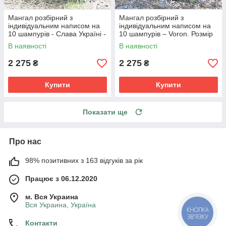
Мангал розбірний з
Мангал розбірний з
індивідуальним написом на
індивідуальним написом на
10 шампурів - Слава Україні -
10 шампурів – Voron. Розмір
Героям Слава.
– 500х300х440 мм
В наявності
В наявності
2 275
2 275
₴
₴
Купити
Купити
Показати ще
Про нас
98% позитивних з 163 відгуків за рік
Працює з 06.12.2020
м. Вся Украина
Вся Украина, Україна
КНОПКА
ЗВ'ЯЗКУ
Контакти