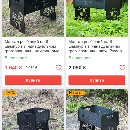
Мангал розбірний на 8
Мангал розбірний на 8
шампурів з індивідуальним
шампурів з індивідуальним
гравіюванням - найкращому
гравіюванням - bmw. Розмір –
чоловікові. Мангал для
500х300х440 мм
В наявності
В наявності
подарунка
1 640
2 050
₴
₴
2 050 ₴
Купити
Купити
–20%
Новинка