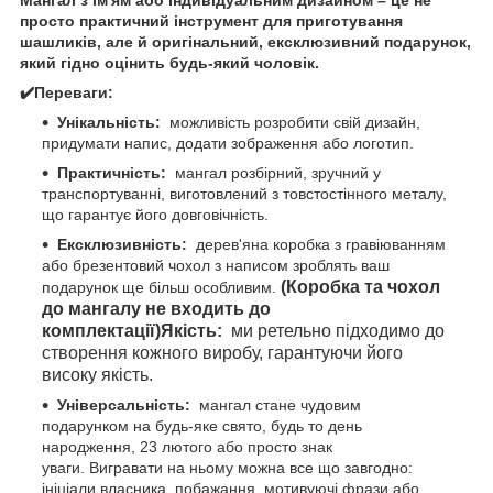
просто практичний інструмент для приготування
шашликів, але й оригінальний, ексклюзивний подарунок,
який гідно оцінить будь-який чоловік.
✔️Переваги:
Унікальність:
можливість розробити свій дизайн,
придумати напис, додати зображення або логотип.
Практичність:
мангал розбірний, зручний у
транспортуванні, виготовлений з товстостінного металу,
що гарантує його довговічність.
Ексклюзивність:
дерев'яна коробка з гравіюванням
або брезентовий чохол з написом зроблять ваш
(Коробка та чохол
подарунок ще більш особливим.
до мангалу не входить до
комплектації)
Якість:
ми ретельно підходимо до
створення кожного виробу, гарантуючи його
високу якість.
Універсальність:
мангал стане чудовим
подарунком на будь-яке свято, будь то день
народження, 23 лютого або просто знак
уваги. Вигравати на ньому можна все що завгодно:
ініціали власника, побажання, мотивуючі фрази або