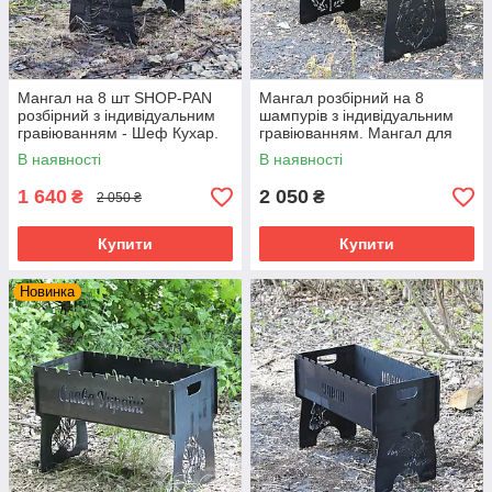
Мангал на 8 шт SHOP-PAN
Мангал розбірний на 8
розбірний з індивідуальним
шампурів з індивідуальним
гравіюванням - Шеф Кухар.
гравіюванням. Мангал для
Подарунковий мангал
подарунка
В наявності
В наявності
1 640
2 050
₴
₴
2 050 ₴
Купити
Купити
Новинка