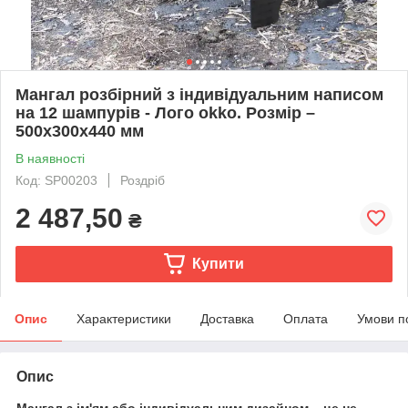
Мангал розбірний з індивідуальним написом
на 12 шампурів - Лого okko. Розмір –
500х300х440 мм
В наявності
Код: SP00203
Роздріб
2 487,50
₴
Купити
Опис
Характеристики
Доставка
Оплата
Умови п
Опис
Мангал з ім'ям або індивідуальним дизайном – це не