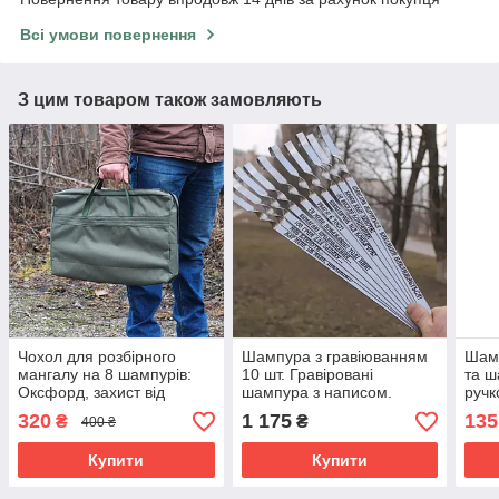
Всі умови повернення
З цим товаром також замовляють
Чохол для розбірного
Шампура з гравіюванням
Шам
мангалу на 8 шампурів:
10 шт. Гравіровані
та ш
Оксфорд, захист від
шампура з написом.
ручк
вологи, бруду,
Шампура з нержавійки
нерж
320
1 175
135
₴
₴
400 ₴
транспортування
Шамп
стал
Купити
Купити