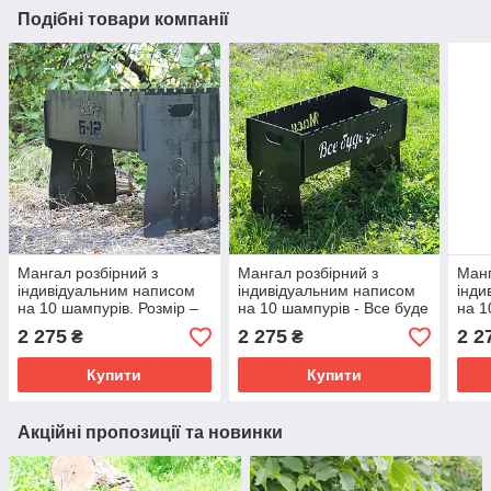
Подібні товари компанії
Мангал розбірний з
Мангал розбірний з
Манг
індивідуальним написом
індивідуальним написом
інди
на 10 шампурів. Розмір –
на 10 шампурів - Все буде
на 1
500х300х440 мм
добре. Розмір –
Укра
2 275
2 275
2 2
₴
₴
500х300х440 мм
500
Купити
Купити
Акційні пропозиції та новинки