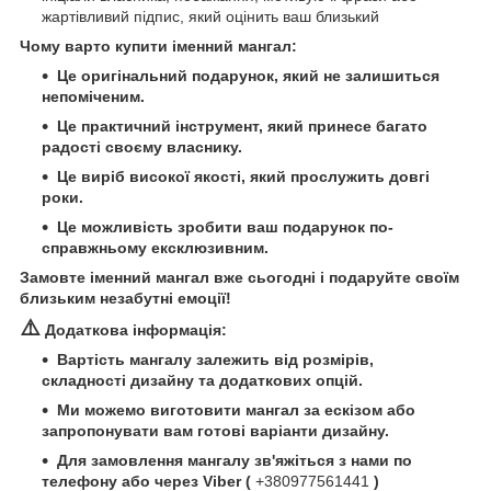
жартівливий підпис, який оцінить ваш близький
Чому варто купити іменний мангал:
Це оригінальний подарунок, який не залишиться
непоміченим.
Це практичний інструмент, який принесе багато
радості своєму власнику.
Це виріб високої якості, який прослужить довгі
роки.
Це можливість зробити ваш подарунок по-
справжньому ексклюзивним.
Замовте іменний мангал вже сьогодні і подаруйте своїм
близьким незабутні емоції!
⚠️
Додаткова інформація:
Вартість мангалу залежить від розмірів,
складності дизайну та додаткових опцій.
Ми можемо виготовити мангал за ескізом або
запропонувати вам готові варіанти дизайну.
Для замовлення мангалу зв'яжіться з нами по
телефону або через Viber (
+380977561441
)