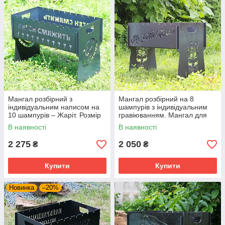
Мангал розбірний з
Мангал розбірний на 8
індивідуальним написом на
шампурів з індивідуальним
10 шампурів – Жаріт. Розмір
гравіюванням. Мангал для
– 500х300х440 мм
подарунка
В наявності
В наявності
2 275
2 050
₴
₴
Купити
Купити
Новинка
–20%