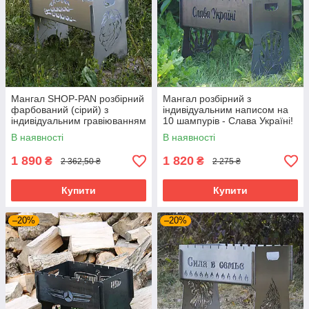
Мангал SHOP-PAN розбірний
Мангал розбірний з
фарбований (сірий) з
індивідуальним написом на
індивідуальним гравіюванням
10 шампурів - Слава Україні!
на 8 шампурів. Подарунковий
Розмір – 500х300х440 мм
В наявності
В наявності
мангал
1 890
1 820
₴
₴
2 362,50 ₴
2 275 ₴
Купити
Купити
–20%
–20%