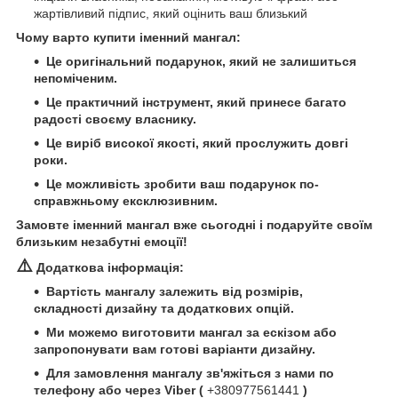
жартівливий підпис, який оцінить ваш близький
Чому варто купити іменний мангал:
Це оригінальний подарунок, який не залишиться
непоміченим.
Це практичний інструмент, який принесе багато
радості своєму власнику.
Це виріб високої якості, який прослужить довгі
роки.
Це можливість зробити ваш подарунок по-
справжньому ексклюзивним.
Замовте іменний мангал вже сьогодні і подаруйте своїм
близьким незабутні емоції!
⚠️
Додаткова інформація:
Вартість мангалу залежить від розмірів,
складності дизайну та додаткових опцій.
Ми можемо виготовити мангал за ескізом або
запропонувати вам готові варіанти дизайну.
Для замовлення мангалу зв'яжіться з нами по
телефону або через Viber (
+380977561441
)