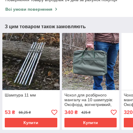
Всі умови повернення
З цим товаром також замовляють
Шампура 11 мм
Чохол для розбірного
Чохо
мангалу на 10 шампурів:
манг
Оксфорд, вогнетривкий,
Оксф
захист від бруду та вологи
воло
53
340
320
₴
₴
66,25 ₴
425 ₴
тран
Купити
Купити