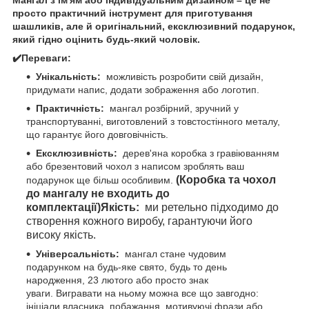
просто практичний інструмент для приготування
шашликів, але й оригінальний, ексклюзивний подарунок,
який гідно оцінить будь-який чоловік.
✔️Переваги:
Унікальність:
можливість розробити свій дизайн,
придумати напис, додати зображення або логотип.
Практичність:
мангал розбірний, зручний у
транспортуванні, виготовлений з товстостінного металу,
що гарантує його довговічність.
Ексклюзивність:
дерев'яна коробка з гравіюванням
або брезентовий чохол з написом зроблять ваш
(Коробка та чохол
подарунок ще більш особливим.
до мангалу не входить до
комплектації)
Якість:
ми ретельно підходимо до
створення кожного виробу, гарантуючи його
високу якість.
Універсальність:
мангал стане чудовим
подарунком на будь-яке свято, будь то день
народження, 23 лютого або просто знак
уваги. Вигравати на ньому можна все що завгодно:
ініціали власника, побажання, мотивуючі фрази або