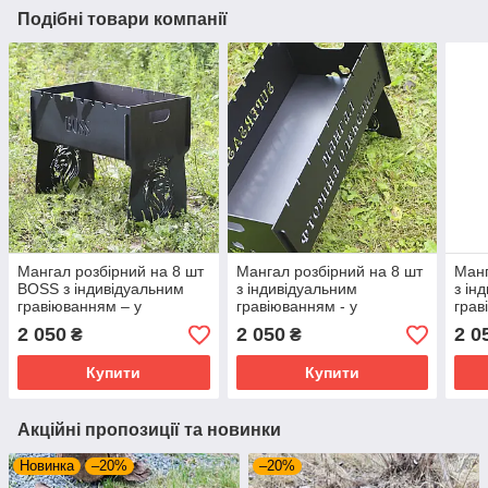
Подібні товари компанії
Мангал розбірний на 8 шт
Мангал розбірний на 8 шт
Манг
BOSS з індивідуальним
з індивідуальним
з ін
гравіюванням – у
гравіюванням - у
грав
подарунок. Мангал для
подарунок. Мангал для
KONG
2 050
2 050
2 0
₴
₴
подарунка
подарунка
Манг
Купити
Купити
Акційні пропозиції та новинки
Новинка
–20%
–20%