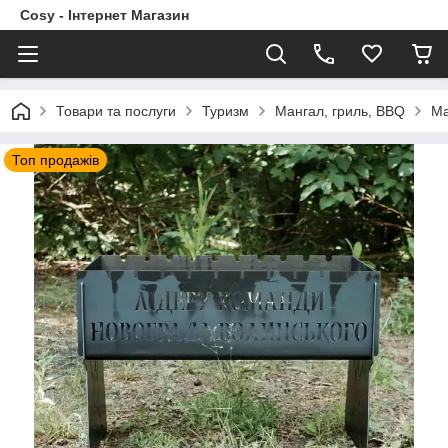
Cosy - Інтернет Магазин
Товари та послуги
Туризм
Мангал, гриль, BBQ
Ма
Топ продажів