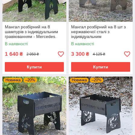
Мангал розбірний на 8
Мангал розбірний на 8 шт з
шампурів з індивідуальним
нержавіючої сталі з
гравіюванням - Mercedes.
індивідуальним
Розмір – 500х300х440 мм
гравіюванням. Розмір –
В наявності
В наявності
500х300х440 мм
1 640
3 300
₴
₴
2 050 ₴
4 125 ₴
Купити
Купити
Новинка
–20%
Новинка
–20%