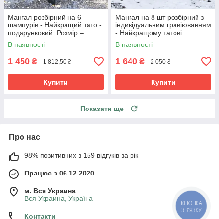
Мангал розбірний на 6
Мангал на 8 шт розбірний з
шампурів - Найкращий тато -
індивідуальним гравіюванням
подарунковий. Розмір –
- Найкращому татові.
380х300х440 мм
Подарунковий мангал
В наявності
В наявності
1 450
1 640
₴
₴
1 812,50 ₴
2 050 ₴
Купити
Купити
Показати ще
Про нас
98% позитивних з 159 відгуків за рік
Працює з 06.12.2020
м. Вся Украина
Вся Украина, Україна
КНОПКА
ЗВ'ЯЗКУ
Контакти