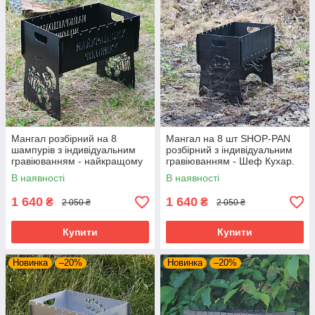
Мангал розбірний на 8
Мангал на 8 шт SHOP-PAN
шампурів з індивідуальним
розбірний з індивідуальним
гравіюванням - найкращому
гравіюванням - Шеф Кухар.
чоловікові. Мангал для
Подарунковий мангал
В наявності
В наявності
подарунка
1 640
1 640
₴
₴
2 050 ₴
2 050 ₴
Купити
Купити
Новинка
–20%
Новинка
–20%