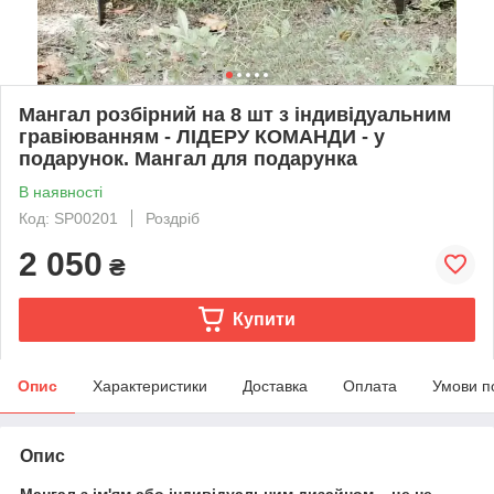
Мангал розбірний на 8 шт з індивідуальним
гравіюванням - ЛІДЕРУ КОМАНДИ - у
подарунок. Мангал для подарунка
В наявності
Код: SP00201
Роздріб
2 050
₴
Купити
Опис
Характеристики
Доставка
Оплата
Умови п
Опис
Мангал з ім'ям або індивідуальним дизайном – це не