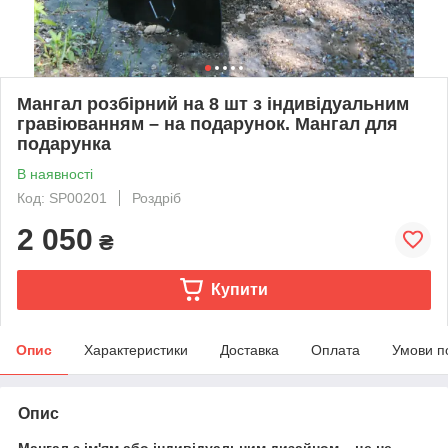
Мангал розбірний на 8 шт з індивідуальним
гравіюванням – на подарунок. Мангал для
подарунка
В наявності
Код: SP00201
Роздріб
2 050
₴
Купити
Опис
Характеристики
Доставка
Оплата
Умови п
Опис
Мангал з ім'ям або індивідуальним дизайном – це не