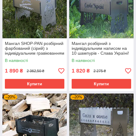
Мангал SHOP-PAN розбірний
Мангал розбірний з
фарбований (сірий) з
індивідуальним написом на
індивідуальним гравіюванням
10 шампурів - Слава Україні!
на 8 шампурів. Подарунковий
Розмір – 500х300х440 мм
В наявності
В наявності
мангал
1 890
1 820
₴
₴
2 362,50 ₴
2 275 ₴
Купити
Купити
–20%
–20%