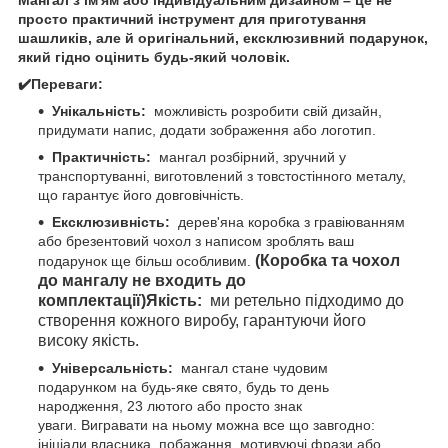
просто практичний інструмент для приготування
шашликів, але й оригінальний, ексклюзивний подарунок,
який гідно оцінить будь-який чоловік.
✔️Переваги:
Унікальність:
можливість розробити свій дизайн,
придумати напис, додати зображення або логотип.
Практичність:
мангал розбірний, зручний у
транспортуванні, виготовлений з товстостінного металу,
що гарантує його довговічність.
Ексклюзивність:
дерев'яна коробка з гравіюванням
або брезентовий чохол з написом зроблять ваш
(Коробка та чохол
подарунок ще більш особливим.
до мангалу не входить до
комплектації)
Якість:
ми ретельно підходимо до
створення кожного виробу, гарантуючи його
високу якість.
Універсальність:
мангал стане чудовим
подарунком на будь-яке свято, будь то день
народження, 23 лютого або просто знак
уваги. Вигравати на ньому можна все що завгодно:
ініціали власника, побажання, мотивуючі фрази або