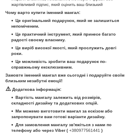
жартівливий підпис, який оцінить ваш близький
Чому варто купити іменний мангал:
Це оригінальний подарунок, який не залишиться
непоміченим.
Це практичний інструмент, який принесе багато
радості своєму власнику.
Це виріб високої якості, який прослужить довгі
роки.
Це можливість зробити ваш подарунок по-
справжньому ексклюзивним.
Замовте іменний мангал вже сьогодні і подаруйте своїм
близьким незабутні емоції!
⚠️
Додаткова інформація:
Вартість мангалу залежить від розмірів,
складності дизайну та додаткових опцій.
Ми можемо виготовити мангал за ескізом або
запропонувати вам готові варіанти дизайну.
Для замовлення мангалу зв'яжіться з нами по
телефону або через Viber (
+380977561441
)