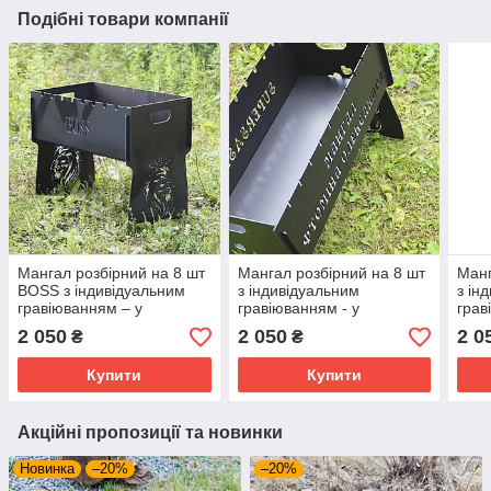
Подібні товари компанії
Мангал розбірний на 8 шт
Мангал розбірний на 8 шт
Манг
BOSS з індивідуальним
з індивідуальним
з ін
гравіюванням – у
гравіюванням - у
гра
подарунок. Мангал для
подарунок. Мангал для
ПАС
2 050
2 050
2 0
₴
₴
подарунка
подарунка
пода
пода
Купити
Купити
Акційні пропозиції та новинки
Новинка
–20%
–20%