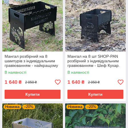
Мангал розбірний на 8
Мангал на 8 шт SHOP-PAN
шампурів з індивідуальним
розбірний з індивідуальним
гравіюванням - найкращому
гравіюванням - Шеф Кухар.
чоловікові. Мангал для
Подарунковий мангал
В наявності
В наявності
подарунка
1 640
1 640
₴
₴
2 050 ₴
2 050 ₴
Купити
Купити
Новинка
–20%
Новинка
–20%