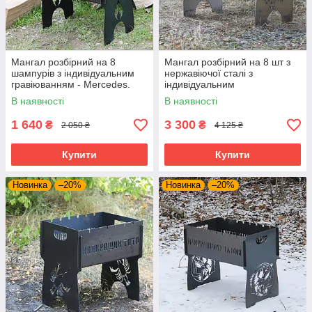
Мангал розбірний на 8
Мангал розбірний на 8 шт з
шампурів з індивідуальним
нержавіючої сталі з
гравіюванням - Mercedes.
індивідуальним
Розмір – 500х300х440 мм
гравіюванням. Розмір –
В наявності
В наявності
500х300х440 мм
1 640
3 300
₴
₴
2 050 ₴
4 125 ₴
Купити
Купити
Новинка
–20%
Новинка
–20%