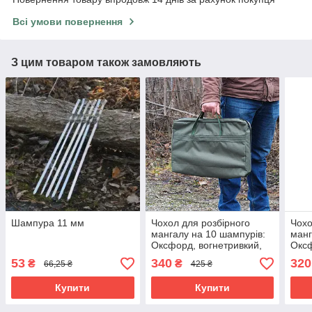
Всі умови повернення
З цим товаром також замовляють
Шампура 11 мм
Чохол для розбірного
Чохо
мангалу на 10 шампурів:
манг
Оксфорд, вогнетривкий,
Оксф
захист від бруду та вологи
воло
53
340
320
₴
₴
66,25 ₴
425 ₴
тран
Купити
Купити