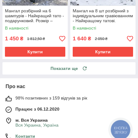
Мангал розбірний на 6
Мангал на 8 шт розбірний з
шампурів - Найкращий тато -
індивідуальним гравіюванням
подарунковий. Розмір –
- Найкращому татові.
380х300х440 мм
Подарунковий мангал
В наявності
В наявності
1 450
1 640
₴
₴
1 812,50 ₴
2 050 ₴
Купити
Купити
Показати ще
Про нас
98% позитивних з 159 відгуків за рік
Працює з 06.12.2020
м. Вся Украина
Вся Украина, Україна
КНОПКА
ЗВ'ЯЗКУ
Контакти