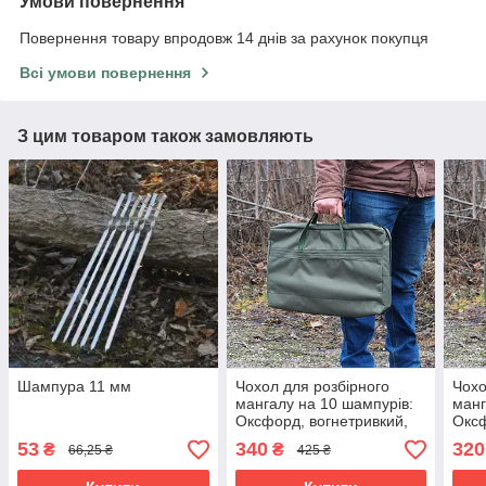
Умови повернення
Повернення товару впродовж 14 днів за рахунок покупця
Всі умови повернення
З цим товаром також замовляють
Шампура 11 мм
Чохол для розбірного
Чохо
мангалу на 10 шампурів:
манг
Оксфорд, вогнетривкий,
Оксф
захист від бруду та вологи
воло
53
340
320
₴
₴
66,25 ₴
425 ₴
тран