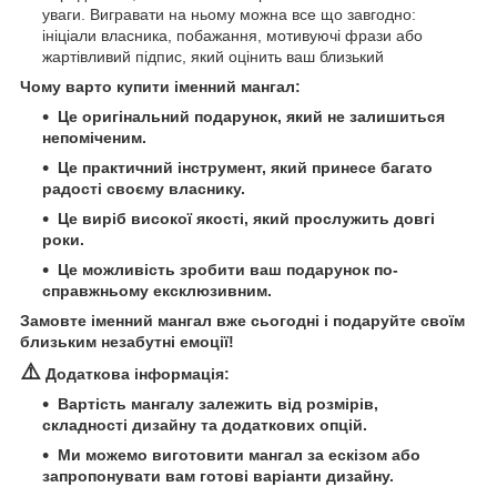
уваги. Вигравати на ньому можна все що завгодно:
ініціали власника, побажання, мотивуючі фрази або
жартівливий підпис, який оцінить ваш близький
Чому варто купити іменний мангал:
Це оригінальний подарунок, який не залишиться
непоміченим.
Це практичний інструмент, який принесе багато
радості своєму власнику.
Це виріб високої якості, який прослужить довгі
роки.
Це можливість зробити ваш подарунок по-
справжньому ексклюзивним.
Замовте іменний мангал вже сьогодні і подаруйте своїм
близьким незабутні емоції!
⚠️
Додаткова інформація:
Вартість мангалу залежить від розмірів,
складності дизайну та додаткових опцій.
Ми можемо виготовити мангал за ескізом або
запропонувати вам готові варіанти дизайну.