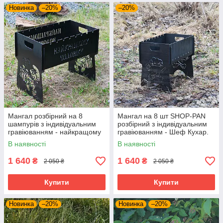
Новинка
–20%
–20%
Мангал розбірний на 8
Мангал на 8 шт SHOP-PAN
шампурів з індивідуальним
розбірний з індивідуальним
гравіюванням - найкращому
гравіюванням - Шеф Кухар.
чоловікові. Мангал для
Подарунковий мангал
В наявності
В наявності
подарунка
1 640
1 640
₴
₴
2 050 ₴
2 050 ₴
Купити
Купити
Новинка
–20%
Новинка
–20%