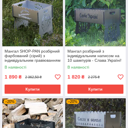
Мангал SHOP-PAN розбірний
Мангал розбірний з
фарбований (сірий) з
індивідуальним написом на
індивідуальним гравіюванням
10 шампурів - Слава Україні!
на 8 шампурів. Подарунковий
Розмір – 500х300х440 мм
В наявності
В наявності
мангал
1 890
1 820
₴
₴
2 362,50 ₴
2 275 ₴
Купити
Купити
–20%
–20%