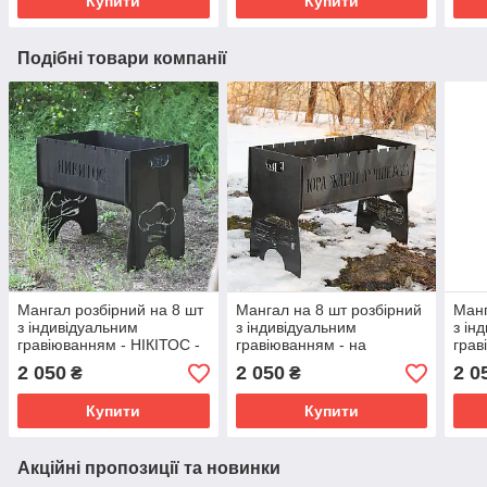
Купити
Купити
Подібні товари компанії
Мангал розбірний на 8 шт
Мангал на 8 шт розбірний
Манг
з індивідуальним
з індивідуальним
з ін
гравіюванням - НІКІТОС -
гравіюванням - на
грав
у подарунок. Розмір –
подарунок. Розмір –
140 
2 050
2 050
2 0
₴
₴
500х300х440 мм
500х300х440 мм
– 50
Купити
Купити
Акційні пропозиції та новинки