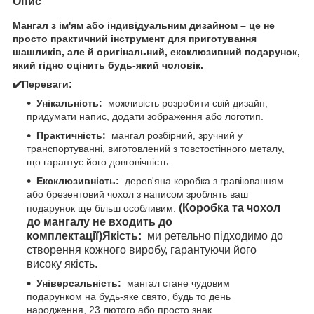
Опис
Мангал з ім'ям або індивідуальним дизайном – це не
просто практичний інструмент для приготування
шашликів, але й оригінальний, ексклюзивний подарунок,
який гідно оцінить будь-який чоловік.
✔️Переваги:
Унікальність:
можливість розробити свій дизайн,
придумати напис, додати зображення або логотип.
Практичність:
мангал розбірний, зручний у
транспортуванні, виготовлений з товстостінного металу,
що гарантує його довговічність.
Ексклюзивність:
дерев'яна коробка з гравіюванням
або брезентовий чохол з написом зроблять ваш
(Коробка та чохол
подарунок ще більш особливим.
до мангалу не входить до
комплектації)
Якість:
ми ретельно підходимо до
створення кожного виробу, гарантуючи його
високу якість.
Універсальність:
мангал стане чудовим
подарунком на будь-яке свято, будь то день
народження, 23 лютого або просто знак