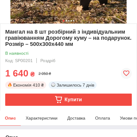
Мангал на 8 шт розбірний з індивідуальним
гравіюванням Дорогому куму – на подарунок.
Розмір – 500х300х440 мм
В наявності
Код: SP00201
Роздріб
1 640
₴
2 050 ₴
Економія
410 ₴
Залишилось
7 днів
Купити
Опис
Характеристики
Доставка
Оплата
Умови п