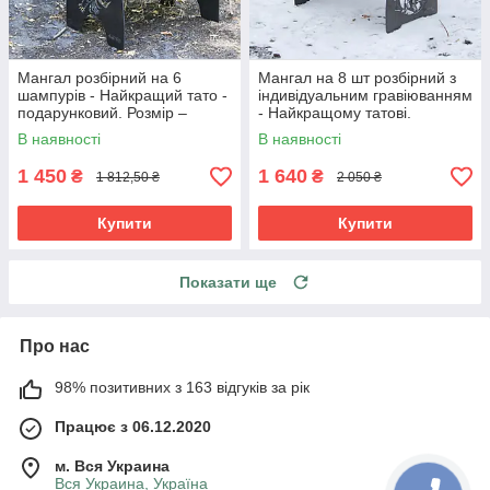
Мангал розбірний на 6
Мангал на 8 шт розбірний з
шампурів - Найкращий тато -
індивідуальним гравіюванням
подарунковий. Розмір –
- Найкращому татові.
380х300х440 мм
Подарунковий мангал
В наявності
В наявності
1 450
1 640
₴
₴
1 812,50 ₴
2 050 ₴
Купити
Купити
Показати ще
Про нас
98% позитивних з 163 відгуків за рік
Працює з 06.12.2020
м. Вся Украина
Вся Украина, Україна