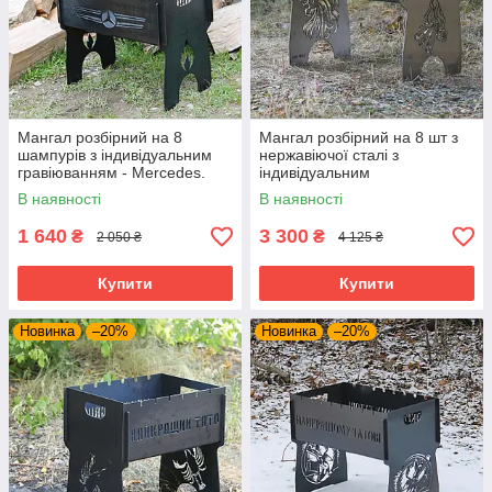
Мангал розбірний на 8
Мангал розбірний на 8 шт з
шампурів з індивідуальним
нержавіючої сталі з
гравіюванням - Mercedes.
індивідуальним
Розмір – 500х300х440 мм
гравіюванням. Розмір –
В наявності
В наявності
500х300х440 мм
1 640
3 300
₴
₴
2 050 ₴
4 125 ₴
Купити
Купити
Новинка
–20%
Новинка
–20%