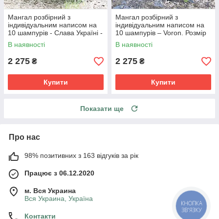
Мангал розбірний з
Мангал розбірний з
індивідуальним написом на
індивідуальним написом на
10 шампурів - Слава Україні -
10 шампурів – Voron. Розмір
Героям Слава.
– 500х300х440 мм
В наявності
В наявності
2 275
2 275
₴
₴
Купити
Купити
Показати ще
Про нас
98% позитивних з 163 відгуків за рік
Працює з 06.12.2020
м. Вся Украина
Вся Украина, Україна
КНОПКА
ЗВ'ЯЗКУ
Контакти