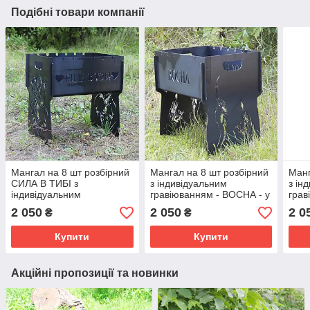
Подібні товари компанії
Мангал на 8 шт розбірний
Мангал на 8 шт розбірний
Манг
СИЛА В ТИБІ з
з індивідуальним
з ін
індивідуальним
гравіюванням - ВОСНА - у
грав
гравіюванням - у
подарунок. Подарунковий
АНДР
2 050
2 050
2 0
₴
₴
подарунок. Подарунковий
мангал
Пода
мангал
Купити
Купити
Акційні пропозиції та новинки