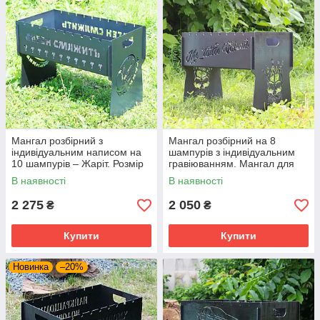
Мангал розбірний з
Мангал розбірний на 8
індивідуальним написом на
шампурів з індивідуальним
10 шампурів – Жаріт. Розмір
гравіюванням. Мангал для
– 500х300х440 мм
подарунка
В наявності
В наявності
2 275
2 050
₴
₴
Купити
Купити
Новинка
–20%