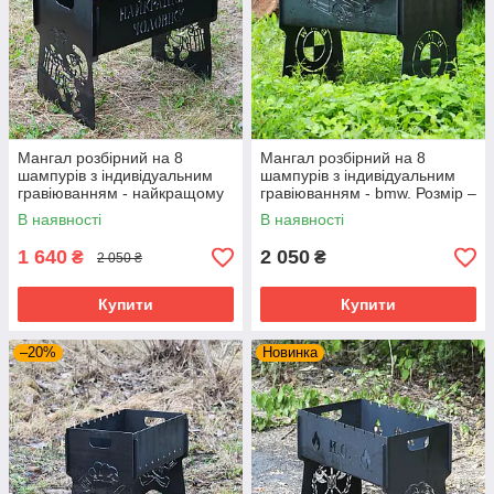
Мангал розбірний на 8
Мангал розбірний на 8
шампурів з індивідуальним
шампурів з індивідуальним
гравіюванням - найкращому
гравіюванням - bmw. Розмір –
чоловікові. Мангал для
500х300х440 мм
В наявності
В наявності
подарунка
1 640
2 050
₴
₴
2 050 ₴
Купити
Купити
–20%
Новинка