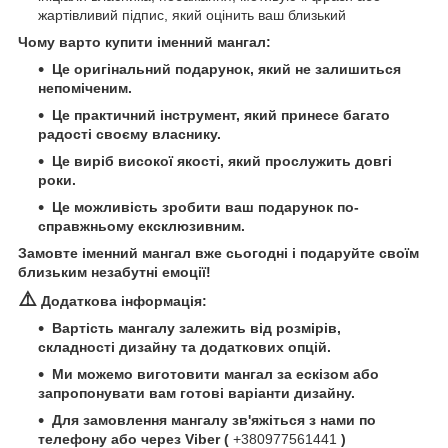
жартівливий підпис, який оцінить ваш близький
Чому варто купити іменний мангал:
Це оригінальний подарунок, який не залишиться
непоміченим.
Це практичний інструмент, який принесе багато
радості своєму власнику.
Це виріб високої якості, який прослужить довгі
роки.
Це можливість зробити ваш подарунок по-
справжньому ексклюзивним.
Замовте іменний мангал вже сьогодні і подаруйте своїм
близьким незабутні емоції!
⚠️
Додаткова інформація:
Вартість мангалу залежить від розмірів,
складності дизайну та додаткових опцій.
Ми можемо виготовити мангал за ескізом або
запропонувати вам готові варіанти дизайну.
Для замовлення мангалу зв'яжіться з нами по
телефону або через Viber (
+380977561441
)