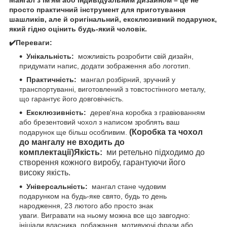
просто практичний інструмент для приготування
шашликів, але й оригінальний, ексклюзивний подарунок,
який гідно оцінить будь-який чоловік.
✔️Переваги:
Унікальність:
можливість розробити свій дизайн,
придумати напис, додати зображення або логотип.
Практичність:
мангал розбірний, зручний у
транспортуванні, виготовлений з товстостінного металу,
що гарантує його довговічність.
Ексклюзивність:
дерев'яна коробка з гравіюванням
або брезентовий чохол з написом зроблять ваш
(Коробка та чохол
подарунок ще більш особливим.
до мангалу не входить до
комплектації)
Якість:
ми ретельно підходимо до
створення кожного виробу, гарантуючи його
високу якість.
Універсальність:
мангал стане чудовим
подарунком на будь-яке свято, будь то день
народження, 23 лютого або просто знак
уваги. Вигравати на ньому можна все що завгодно:
ініціали власника, побажання, мотивуючі фрази або