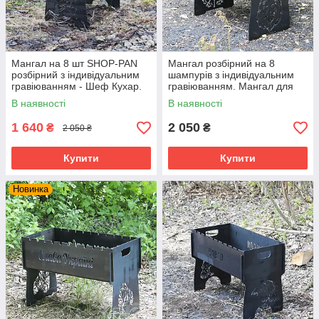
Мангал на 8 шт SHOP-PAN
Мангал розбірний на 8
розбірний з індивідуальним
шампурів з індивідуальним
гравіюванням - Шеф Кухар.
гравіюванням. Мангал для
Подарунковий мангал
подарунка
В наявності
В наявності
1 640
2 050
₴
₴
2 050 ₴
Купити
Купити
Новинка