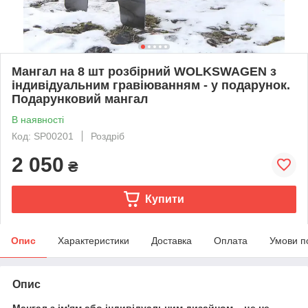
Мангал на 8 шт розбірний WOLKSWAGEN з
індивідуальним гравіюванням - у подарунок.
Подарунковий мангал
В наявності
Код: SP00201
Роздріб
2 050
₴
Купити
Опис
Характеристики
Доставка
Оплата
Умови п
Опис
Мангал з ім'ям або індивідуальним дизайном – це не