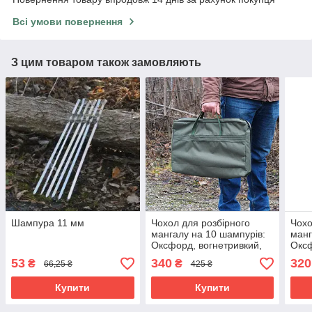
Всі умови повернення
З цим товаром також замовляють
Шампура 11 мм
Чохол для розбірного
Чохо
мангалу на 10 шампурів:
манг
Оксфорд, вогнетривкий,
Оксф
захист від бруду та вологи
воло
53
340
320
₴
₴
66,25 ₴
425 ₴
тран
Купити
Купити