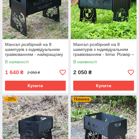
Мангал розбірний на 8
Мангал розбірний на 8
шампурів з індивідуальним
шампурів з індивідуальним
гравіюванням - найкращому
гравіюванням - bmw. Розмір –
чоловікові. Мангал для
500х300х440 мм
В наявності
В наявності
подарунка
1 640
2 050
₴
₴
2 050 ₴
Купити
Купити
–20%
Новинка