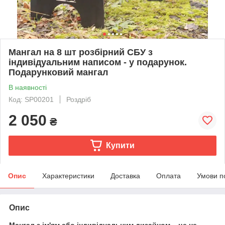
Мангал на 8 шт розбірний СБУ з
індивідуальним написом - у подарунок.
Подарунковий мангал
В наявності
Код: SP00201
Роздріб
2 050
₴
Купити
Опис
Характеристики
Доставка
Оплата
Умови п
Опис
Мангал з ім'ям або індивідуальним дизайном – це не