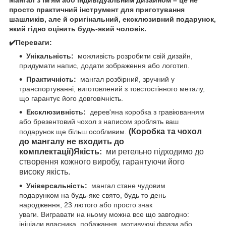
просто практичний інструмент для приготування
шашликів, але й оригінальний, ексклюзивний подарунок,
який гідно оцінить будь-який чоловік.
✔️Переваги:
Унікальність:
можливість розробити свій дизайн,
придумати напис, додати зображення або логотип.
Практичність:
мангал розбірний, зручний у
транспортуванні, виготовлений з товстостінного металу,
що гарантує його довговічність.
Ексклюзивність:
дерев'яна коробка з гравіюванням
або брезентовий чохол з написом зроблять ваш
(Коробка та чохол
подарунок ще більш особливим.
до мангалу не входить до
комплектації)
Якість:
ми ретельно підходимо до
створення кожного виробу, гарантуючи його
високу якість.
Універсальність:
мангал стане чудовим
подарунком на будь-яке свято, будь то день
народження, 23 лютого або просто знак
уваги. Вигравати на ньому можна все що завгодно:
ініціали власника, побажання, мотивуючі фрази або