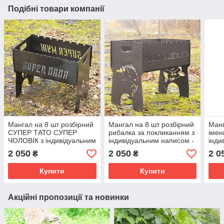
Подібні товари компанії
Мангал на 8 шт розбірний
Мангал на 8 шт розбірний
Манг
СУПЕР ТАТО СУПЕР
рибалка за покликанням з
імен
ЧОЛОВІК з індивідуальним
індивідуальним написом -
інди
написом - на подарунок.
у подарунок.
на п
2 050
2 050
2 0
₴
₴
Подарунковий мангал
Подарунковий мангал
Пода
Купити
Купити
Акційні пропозиції та новинки