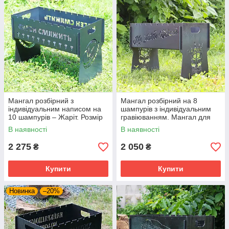
Мангал розбірний з
Мангал розбірний на 8
індивідуальним написом на
шампурів з індивідуальним
10 шампурів – Жаріт. Розмір
гравіюванням. Мангал для
– 500х300х440 мм
подарунка
В наявності
В наявності
2 275
2 050
₴
₴
Купити
Купити
Новинка
–20%