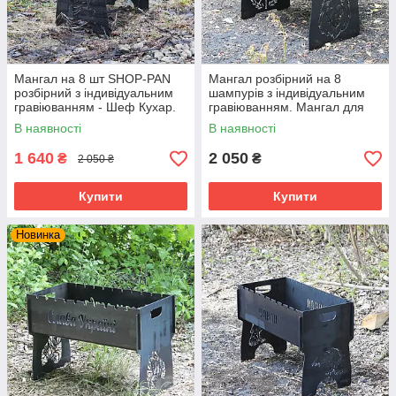
Мангал на 8 шт SHOP-PAN
Мангал розбірний на 8
розбірний з індивідуальним
шампурів з індивідуальним
гравіюванням - Шеф Кухар.
гравіюванням. Мангал для
Подарунковий мангал
подарунка
В наявності
В наявності
1 640
2 050
₴
₴
2 050 ₴
Купити
Купити
Новинка