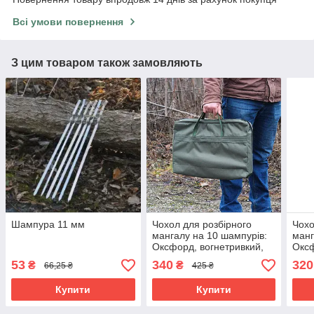
Всі умови повернення
З цим товаром також замовляють
Шампура 11 мм
Чохол для розбірного
Чохо
мангалу на 10 шампурів:
манг
Оксфорд, вогнетривкий,
Оксф
захист від бруду та вологи
воло
53
340
320
₴
₴
66,25 ₴
425 ₴
тран
Купити
Купити