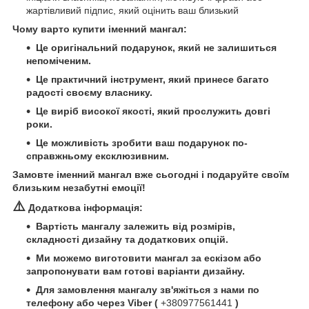
жартівливий підпис, який оцінить ваш близький
Чому варто купити іменний мангал:
Це оригінальний подарунок, який не залишиться
непоміченим.
Це практичний інструмент, який принесе багато
радості своєму власнику.
Це виріб високої якості, який прослужить довгі
роки.
Це можливість зробити ваш подарунок по-
справжньому ексклюзивним.
Замовте іменний мангал вже сьогодні і подаруйте своїм
близьким незабутні емоції!
⚠️
Додаткова інформація:
Вартість мангалу залежить від розмірів,
складності дизайну та додаткових опцій.
Ми можемо виготовити мангал за ескізом або
запропонувати вам готові варіанти дизайну.
Для замовлення мангалу зв'яжіться з нами по
телефону або через Viber (
+380977561441
)