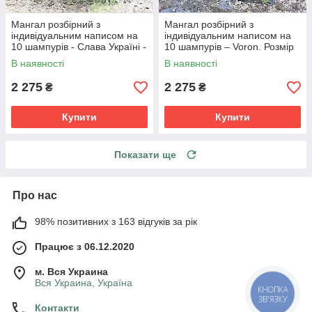
Мангал розбірний з
Мангал розбірний з
індивідуальним написом на
індивідуальним написом на
10 шампурів - Слава Україні -
10 шампурів – Voron. Розмір
Героям Слава.
– 500х300х440 мм
В наявності
В наявності
2 275
2 275
₴
₴
Купити
Купити
Показати ще
Про нас
98% позитивних з 163 відгуків за рік
Працює з 06.12.2020
м. Вся Украина
Вся Украина, Україна
КНОПКА
ЗВ'ЯЗКУ
Контакти