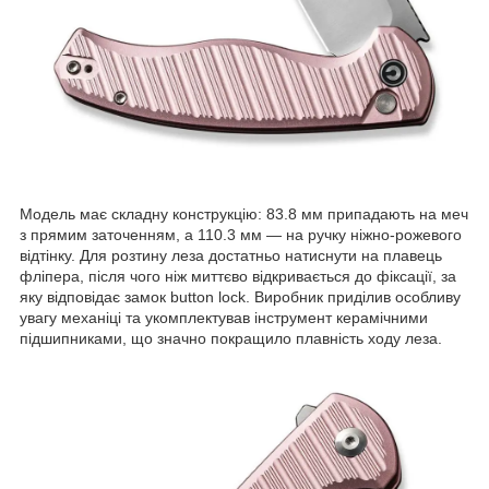
Модель має складну конструкцію: 83.8 мм припадають на меч
з прямим заточенням, а 110.3 мм — на ручку ніжно-рожевого
відтінку. Для розтину леза достатньо натиснути на плавець
фліпера, після чого ніж миттєво відкривається до фіксації, за
яку відповідає замок button lock. Виробник приділив особливу
увагу механіці та укомплектував інструмент керамічними
підшипниками, що значно покращило плавність ходу леза.