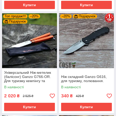
Купити
Купити
Топ продаж!!!
–20%
–20%
Подарунок
Подарунок
Універсальний Ніж-метелик
(балісонг) Ganzo G766-OR.
Ніж складний Ganzo G616,
Для туризму кемпінгу та
для туризму, полювання.
відпочинку на природі
В наявності
В наявності
2 020
340
₴
₴
2 525 ₴
425 ₴
Купити
Купити