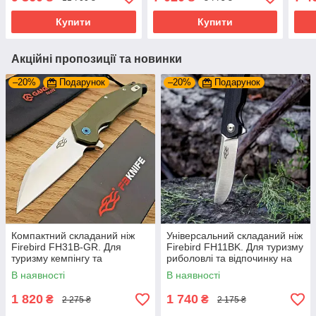
сталі Nitro-V
сталі 14C28N, для
стал
подарунка
Купити
Купити
Акційні пропозиції та новинки
–20%
Подарунок
–20%
Подарунок
Компактний складаний ніж
Універсальний складаний ніж
Firebird FH31B-GR. Для
Firebird FH11BK. Для туризму
туризму кемпінгу та
риболовлі та відпочинку на
відпочинку на природі
природі
В наявності
В наявності
1 820
1 740
₴
₴
2 275 ₴
2 175 ₴