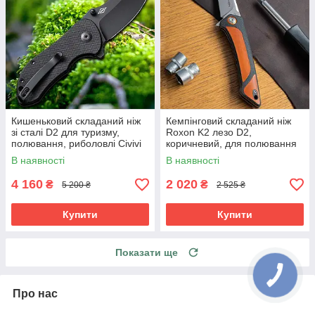
Кишеньковий складаний ніж
Кемпінговий складаний ніж
зі сталі D2 для туризму,
Roxon K2 лезо D2,
полювання, риболовлі Civivi
коричневий, для полювання
Gordo C22018C-1.
риболовлі та відпочинку на
В наявності
В наявності
Мініатюрний і гострий
природі
4 160
2 020
₴
₴
5 200 ₴
2 525 ₴
Купити
Купити
Показати ще
Про нас