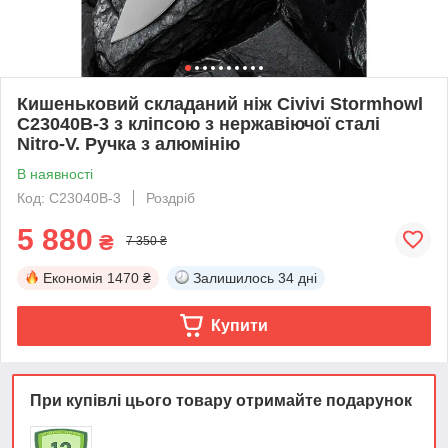
Кишеньковий складаний ніж Civivi Stormhowl
C23040B-3 з кліпсою з нержавіючої сталі
Nitro-V. Ручка з алюмінію
В наявності
Код: C23040B-3
Роздріб
5 880
₴
7 350 ₴
Економія
1470 ₴
Залишилось
34 дні
Купити
При купівлі цього товару отримайте подарунок