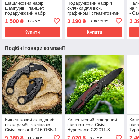
Шашликовий набір
Подарунковий набір 4
Нали
шампурів Планшет,
склянки для віскі,
на 4
подарунковий набір
графином і стеатитовими
- Са
(метал). Для відпочинку
каменями для
Авто
1 500
3 190
3 3
₴
₴
1 875 ₴
3 987,50 ₴
на природі
охолодження віскі. 4 шт
бар
склянок зі своїм
Купити
Купити
гравіюванням
Подібні товари компанії
Кишеньковий складаний
Кишеньковий складаний
Кише
ніж керамбіт з кліпсою
ніж з кліпсою Civivi
ніж 
Civivi Incisor II C16016B-1
Hypersonic C22011-3
Typh
чорний, з нержавіючої
чорний/червоний. Леза зі
C210
9 360
7 020
7 4
₴
₴
11 700 ₴
8 775 ₴