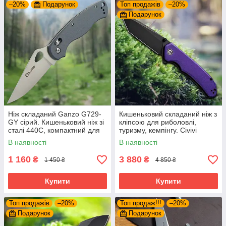
–20%
Подарунок
Топ продажів
–20%
Подарунок
Ніж складаний Ganzo G729-
Кишеньковий складаний ніж з
GY сірий. Кишеньковий ніж зі
кліпсою для риболовлі,
сталі 440C, компактний для
туризму, кемпінгу. Civivi
щоденного використання,
Brazen C2023D фіолетовий
В наявності
В наявності
туризму
для подарунка
1 160
3 880
₴
₴
1 450 ₴
4 850 ₴
Купити
Купити
Топ продажів
–20%
Топ продаж!!!
–20%
Подарунок
Подарунок