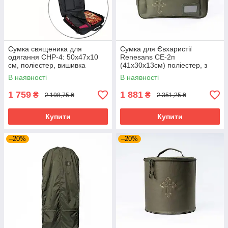
Сумка священика для
Сумка для Євхаристії
одягання СНР-4: 50x47x10
Renesans СЕ-2п
см, поліестер, вишивка
(41x30x13см) поліестер, з
хрестиком, чорна
вишивкою Хреста, для
В наявності
В наявності
священика
1 759
1 881
₴
₴
2 198,75 ₴
2 351,25 ₴
Купити
Купити
–20%
–20%