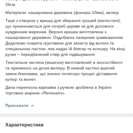
26см.
Матеріали: нашарована деревина (фанера 10мм), велюр.
Таця з отвором у кришці для збирання грошей (милостині),
що призначаються для потреб церкви чи для допомоги
нужденним мирянам. Верхня кришка виготовлена з
нашарованої деревини. Оздоблена лазерним гравіюванням.
Додатково покрита грунтівкою для захисту від вологи та
спеціальною пастою, яка надає їй блиску та кольору. На кінці
ручки – передбачений отвір для підвішування.
Текстильна частина (мішечок) виготовлений зі зносостійкого
та приємного на дотик велюру. В нижній частині вшитий
замок-блискавка, що значно полегшує процес діставання
купюр та монет.
Дана переносна карнавка з ручкою зроблена в Україні
торговою маркою «Renesans».
Приховати
Характеристики