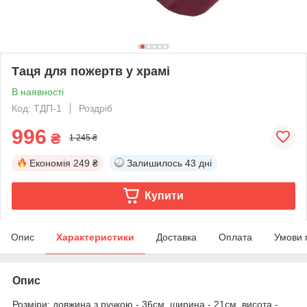
Таця для пожертв у храмі
В наявності
Код: ТДП-1
Роздріб
996
₴
1 245 ₴
Економія
249 ₴
Залишилось
43 дні
Купити
Опис
Характеристики
Доставка
Оплата
Умови 
Опис
Розміри: довжина з ручкою - 36см, ширина - 21см, висота -