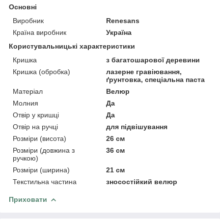
Основні
Виробник
Renesans
Країна виробник
Україна
Користувальницькі характеристики
Кришка
з багатошарової деревини
Кришка (обробка)
лазерне гравіювання,
ґрунтовка, спеціальна паста
Матеріал
Велюр
Молния
Да
Отвір у кришці
Да
Отвір на ручці
для підвішування
Розміри (висота)
26 см
Розміри (довжина з
36 см
ручкою)
Розміри (ширина)
21 см
Текстильна частина
зносостійкий велюр
Приховати