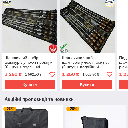
Шашличний набір
Шашличний набір
Пода
шампурів у чохлі преміум,
шампурів у чохлі Кизляр,
шамп
(6 штук + подвійний
(6 штук + подвійний
рюмк
шампур + виделка-ніж).
шампур + виделка-
шомп
1 250
1 250
1 2
₴
₴
1 562,50 ₴
1 562,50 ₴
Для пікніка
ніж).Для пікніка
Купити
Купити
Акційні пропозиції та новинки
–20%
–20%