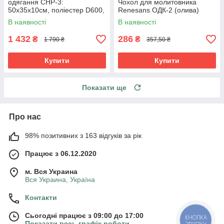
одягання СНР-3:
Чохол для молитовника
50х35х10см, поліестер D600,
Renesans ОДК-2 (олива)
водовідштовхувальна, з
В наявності
В наявності
кишенями
1 432
286
₴
₴
1 790 ₴
357,50 ₴
Купити
Купити
Показати ще
Про нас
98% позитивних з 163 відгуків за рік
Працює з 06.12.2020
м. Вся Украина
Вся Украина, Україна
Контакти
Сьогодні працює з 09:00 до 17:00
КНОПКА
Показати весь графік роботи