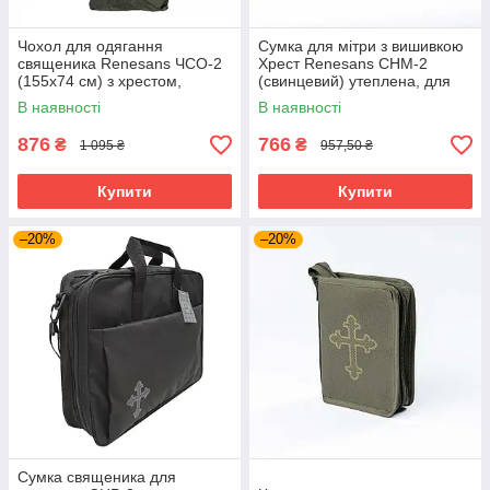
Чохол для одягання
Сумка для мітри з вишивкою
священика Renesans ЧСО-2
Хрест Renesans СНМ-2
(155х74 см) з хрестом,
(свинцевий) утеплена, для
поліестер, олія
зберігання та перенесення
В наявності
В наявності
876
766
₴
₴
1 095 ₴
957,50 ₴
Купити
Купити
–20%
–20%
Сумка священика для