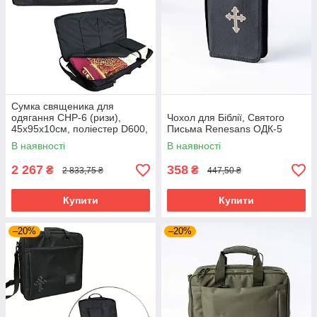
Сумка священика для
одягання СНР-6 (ризи),
Чохол для Біблії, Святого
45х95х10см, поліестер D600,
Письма Renesans ОДК-5
з вишивкою хрестом
В наявності
В наявності
2 267
358
₴
₴
2 833,75 ₴
447,50 ₴
Купити
Купити
–20%
–20%