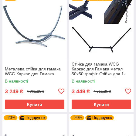
Стійка для гамака WCG
Металева стійка для гамака
Каркас для Гамака метал
WCG Каркас для Гамака
50х50 графіт. Стійка для 1-
місних і 2-х місних гамаків
В наявності
В наявності
3 249
3 449
₴
₴
4 061,25 ₴
4 311,25 ₴
Купити
Купити
–20%
Подарунок
–20%
Подарунок