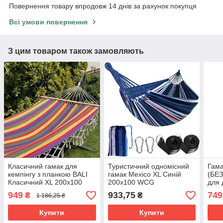
Повернення товару впродовж 14 днів за рахунок покупця
Всі умови повернення
З цим товаром також замовляють
Класичний гамак для
Туристичний одномісний
Гама
кемпінгу з планкою BALI
гамак Mexico XL Синій
(БЕЗ
Класичний XL 200х100
200х100 WCG
для
WCG (БЕЗ КАРКАСА)
949
933,75
749
₴
₴
1 186,25 ₴
Купити
Купити