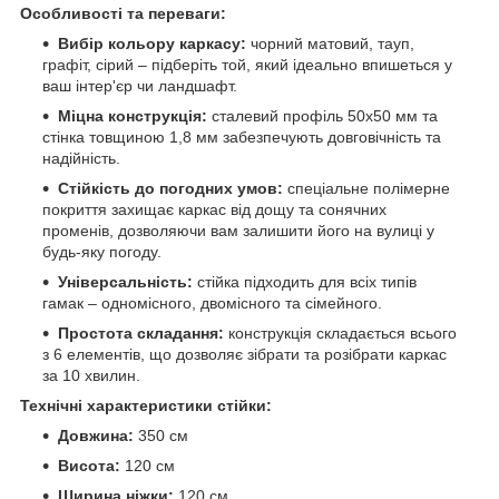
Особливості та переваги:
Вибір кольору каркасу:
чорний матовий, тауп,
графіт, сірий – підберіть той, який ідеально впишеться у
ваш інтер'єр чи ландшафт.
Міцна конструкція:
сталевий профіль 50х50 мм та
стінка товщиною 1,8 мм забезпечують довговічність та
надійність.
Стійкість до погодних умов:
спеціальне полімерне
покриття захищає каркас від дощу та сонячних
променів, дозволяючи вам залишити його на вулиці у
будь-яку погоду.
Універсальність:
стійка підходить для всіх типів
гамак – одномісного, двомісного та сімейного.
Простота складання:
конструкція складається всього
з 6 елементів, що дозволяє зібрати та розібрати каркас
за 10 хвилин.
Технічні характеристики стійки:
Довжина:
350 см
Висота:
120 см
Ширина ніжки:
120 см