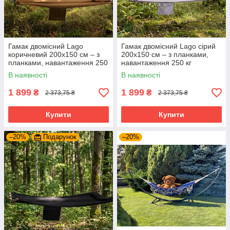
Гамак двомісний Lago
Гамак двомісний Lago сірий
коричневий 200х150 см – з
200х150 см – з планками,
планками, навантаження 250
навантаження 250 кг
кг
В наявності
В наявності
1 899
1 899
₴
₴
2 373,75 ₴
2 373,75 ₴
Купити
Купити
–20%
Подарунок
–20%