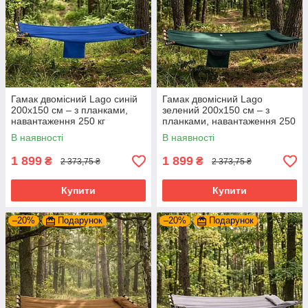
Гамак двомісний Lago синій
Гамак двомісний Lago
200х150 см – з планками,
зелений 200х150 см – з
навантаження 250 кг
планками, навантаження 250
кг
В наявності
В наявності
1 899
1 899
₴
₴
2 373,75 ₴
2 373,75 ₴
Купити
Купити
–20%
Подарунок
–20%
Подарунок