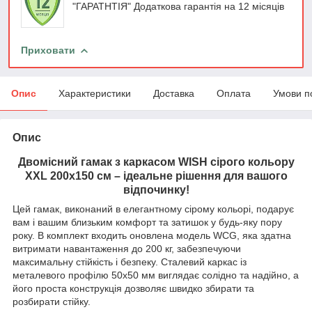
"ГАРАТНТІЯ" Додаткова гарантія на 12 місяців
Приховати
Опис
Характеристики
Доставка
Оплата
Умови п
Опис
Двомісний гамак з каркасом WISH сірого кольору
XXL 200х150 см – ідеальне рішення для вашого
відпочинку!
Цей гамак, виконаний в елегантному сірому кольорі, подарує
вам і вашим близьким комфорт та затишок у будь-яку пору
року. В комплект входить оновлена ​​модель WCG, яка здатна
витримати навантаження до 200 кг, забезпечуючи
максимальну стійкість і безпеку. Сталевий каркас із
металевого профілю 50х50 мм виглядає солідно та надійно, а
його проста конструкція дозволяє швидко збирати та
розбирати стійку.