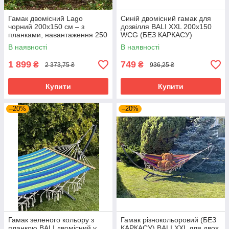
Гамак двомісний Lago
Синій двомісний гамак для
чорний 200х150 см – з
дозвілля BALI XXL 200х150
планками, навантаження 250
WCG (БЕЗ КАРКАСУ)
кг
В наявності
В наявності
1 899
749
₴
₴
2 373,75 ₴
936,25 ₴
Купити
Купити
–20%
–20%
Гамак зеленого кольору з
Гамак різнокольоровий (БЕЗ
планкою BALI двомісний у
КАРКАСУ) BALI XXL для двох