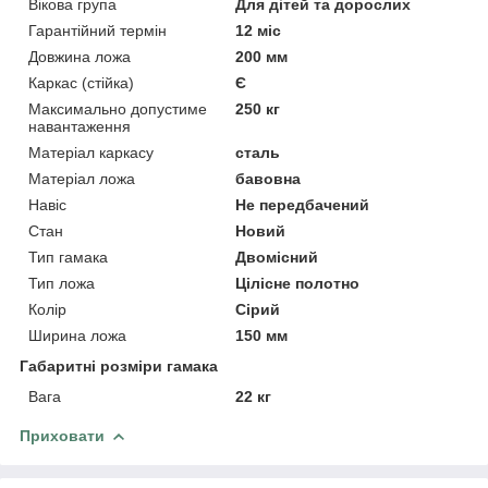
Вікова група
Для дітей та дорослих
Гарантійний термін
12 міс
Довжина ложа
200 мм
Каркас (стійка)
Є
Максимально допустиме
250 кг
навантаження
Матеріал каркасу
сталь
Матеріал ложа
бавовна
Навіс
Не передбачений
Стан
Новий
Тип гамака
Двомісний
Тип ложа
Цілісне полотно
Колір
Сірий
Ширина ложа
150 мм
Габаритні розміри гамака
Вага
22 кг
Приховати