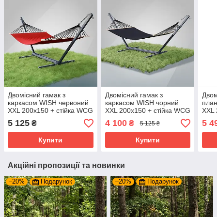
Двомісний гамак з
Двомісний гамак з
Двом
каркасом WISH червоний
каркасом WISH чорний
план
XXL 200x150 + стійка WCG
XXL 200x150 + стійка WCG
XXL 
до 200 кг, для вулиці
(200 кг) для дачі/саду
для 
5 125
4 100
5 4
₴
₴
5 125 ₴
ткан
Купити
Купити
Акційні пропозиції та новинки
–20%
Подарунок
–20%
Подарунок