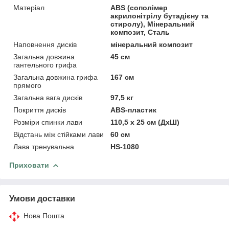
Матеріал
ABS (сополімер
акрилонітрілу бутадієну та
стиролу), Мінеральний
композит, Сталь
Наповнення дисків
мінеральний композит
Загальна довжина
45 см
гантельного грифа
Загальна довжина грифа
167 см
прямого
Загальна вага дисків
97,5 кг
Покриття дисків
ABS-пластик
Розміри спинки лави
110,5 x 25 см (ДхШ)
Відстань між стійками лави
60 см
Лава тренувальна
HS-1080
Приховати
Умови доставки
Нова Пошта