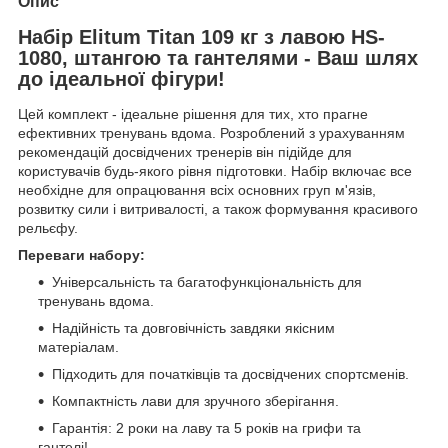
Опис
Набір Elitum Titan 109 кг з лавою HS-
1080, штангою та гантелями - Ваш шлях
до ідеальної фігури!
Цей комплект - ідеальне рішення для тих, хто прагне
ефективних тренувань вдома. Розроблений з урахуванням
рекомендацій досвідчених тренерів він підійде для
користувачів будь-якого рівня підготовки. Набір включає все
необхідне для опрацювання всіх основних груп м'язів,
розвитку сили і витривалості, а також формування красивого
рельєфу.
Переваги набору:
Універсальність та багатофункціональність для
тренувань вдома.
Надійність та довговічність завдяки якісним
матеріалам.
Підходить для початківців та досвідчених спортсменів.
Компактність лави для зручного зберігання.
Гарантія: 2 роки на лаву та 5 років на грифи та
гантелі!