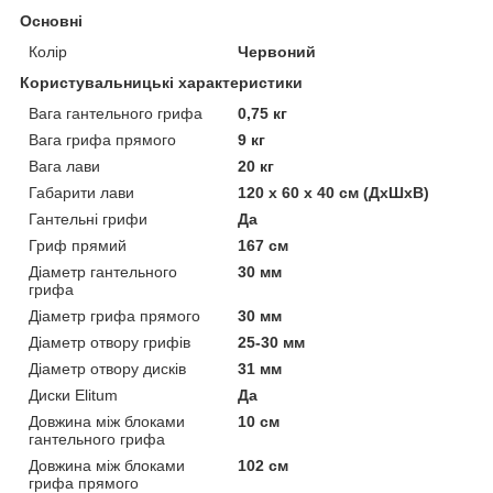
Основні
Колір
Червоний
Користувальницькі характеристики
Вага гантельного грифа
0,75 кг
Вага грифа прямого
9 кг
Вага лави
20 кг
Габарити лави
120 x 60 x 40 см (ДхШхВ)
Гантельні грифи
Да
Гриф прямий
167 см
Діаметр гантельного
30 мм
грифа
Діаметр грифа прямого
30 мм
Діаметр отвору грифів
25-30 мм
Діаметр отвору дисків
31 мм
Диски Elitum
Да
Довжина між блоками
10 см
гантельного грифа
Довжина між блоками
102 см
грифа прямого