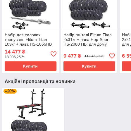
Набір для силових
Набір гантелі Elitum Titan
Набі
тренувань Elitum Titan
2x31кг + лава Hop-Sport
2x21
109кг + лава HS-1065HB
HS-2080 HB: для дому,
для 
Pro, штанга, гантелі
силові тренування
трен
14 477
₴
9 477
6 5
₴
11 846,25 ₴
18 096,25 ₴
Купити
Купити
Акційні пропозиції та новинки
–20%