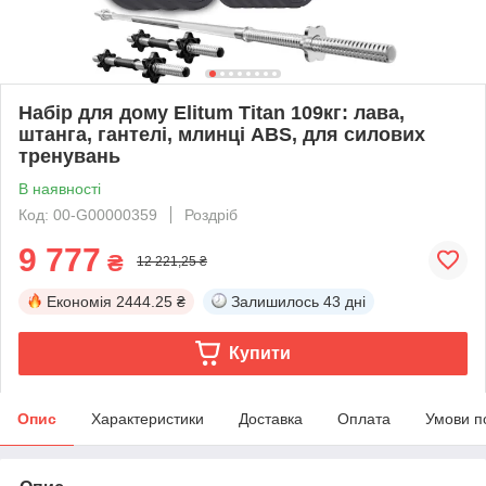
Набір для дому Elitum Titan 109кг: лава,
штанга, гантелі, млинці ABS, для силових
тренувань
В наявності
Код: 00-G00000359
Роздріб
9 777
₴
12 221,25 ₴
Економія
2444.25 ₴
Залишилось
43 дні
Купити
Опис
Характеристики
Доставка
Оплата
Умови п