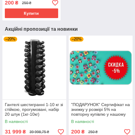
200
₴
250 ₴
Cosy.com.ua.
Купити
Акційні пропозиції та новинки
–20%
–20%
Гантелі шестигранні 1-10 кг зі
"ПОДАРУНОК" Сертифікат на
стійкою, прогумовані, набір
знижку у розмірі 5% на
20 штук (1кг-10кг)
повторну купівлю у нашому
магазинні Cosy.com.ua.
В наявності
В наявності
31 999
200
₴
₴
39 998,75 ₴
250 ₴