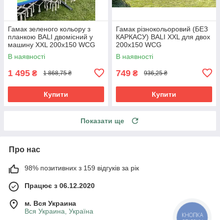
Гамак зеленого кольору з
Гамак різнокольоровий (БЕЗ
планкою BALI двомісний у
КАРКАСУ) BALI XXL для двох
машину XXL 200х150 WCG
200х150 WCG
(БЕЗ КАРКАСУ)
В наявності
В наявності
1 495
749
₴
₴
1 868,75 ₴
936,25 ₴
Купити
Купити
Показати ще
Про нас
98% позитивних з 159 відгуків за рік
Працює з 06.12.2020
м. Вся Украина
Вся Украина, Україна
КНОПКА