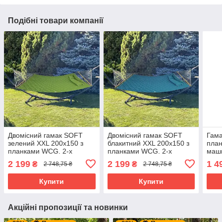
Подібні товари компанії
Двомісний гамак SOFT
Двомісний гамак SOFT
Гама
зелений XXL 200x150 з
блакитний XXL 200x150 з
план
планками WCG. 2-х
планками WCG. 2-х
маш
місцевий. Сімейний гамак
місцевий. Сімейний гамак
WCG
2 199
2 199
1 4
₴
₴
2 748,75 ₴
2 748,75 ₴
Купити
Купити
Акційні пропозиції та новинки