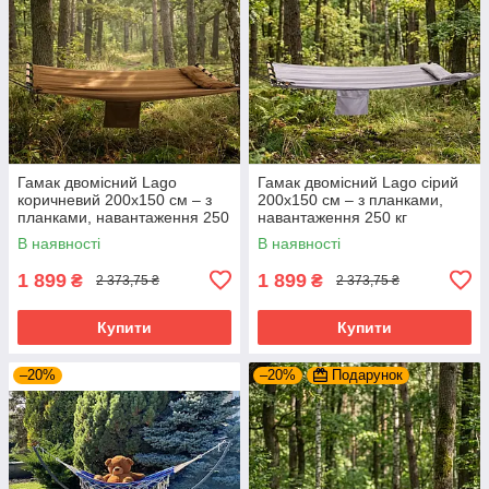
Гамак двомісний Lago
Гамак двомісний Lago сірий
коричневий 200х150 см – з
200х150 см – з планками,
планками, навантаження 250
навантаження 250 кг
кг
В наявності
В наявності
1 899
1 899
₴
₴
2 373,75 ₴
2 373,75 ₴
Купити
Купити
–20%
–20%
Подарунок