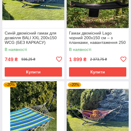
Синій двомісний гамак для
Гамак двомісний Lago
дозвілля BALI XXL 200х150
чорний 200х150 см – з
WCG (БЕЗ КАРКАСУ)
планками, навантаження 250
кг
В наявності
В наявності
749
1 899
₴
₴
936,25 ₴
2 373,75 ₴
Купити
Купити
–20%
–20%