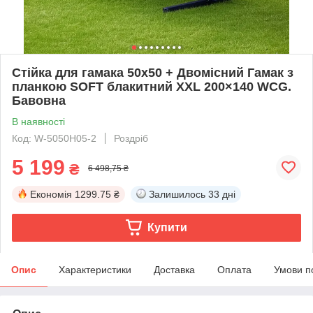
Стійка для гамака 50х50 + Двомісний Гамак з
планкою SOFT блакитний XXL 200×140 WCG.
Бавовна
В наявності
Код: W-5050H05-2
Роздріб
5 199
₴
6 498,75 ₴
Економія
1299.75 ₴
Залишилось
33 дні
Купити
Опис
Характеристики
Доставка
Оплата
Умови п