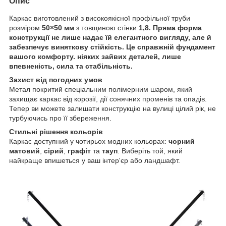
Опис
Каркас виготовлений з високоякісної профільної труби
розміром
50×50 мм
з товщиною стінки
1,8. Пряма форма
конструкції не лише надає їй елегантного вигляду, але й
забезпечує виняткову стійкість. Це справжній фундамент
вашого комфорту. ніяких зайвих деталей, лише
впевненість, сила та стабільність.
Захист від погодних умов
Метал покритий спеціальним полімерним шаром, який
захищає каркас від корозії, дії сонячних променів та опадів.
Тепер ви можете залишати конструкцію на вулиці цілий рік, не
турбуючись про її збереження.
Стильні рішення кольорів
Каркас доступний у чотирьох модних кольорах:
чорний
матовий
,
сірий
,
графіт
та
тауп
. Виберіть той, який
найкраще впишеться у ваш інтер'єр або ландшафт.