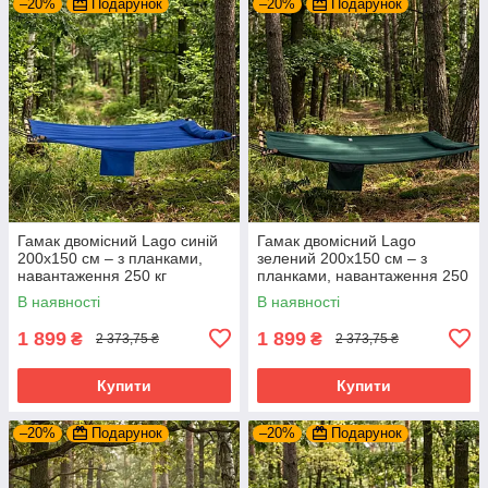
–20%
Подарунок
–20%
Подарунок
Гамак двомісний Lago синій
Гамак двомісний Lago
200х150 см – з планками,
зелений 200х150 см – з
навантаження 250 кг
планками, навантаження 250
кг
В наявності
В наявності
1 899
1 899
₴
₴
2 373,75 ₴
2 373,75 ₴
Купити
Купити
–20%
Подарунок
–20%
Подарунок