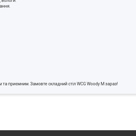
 вологи.
ання.
 та приємним. Замовте складний стіл WCG Woody M зараз!