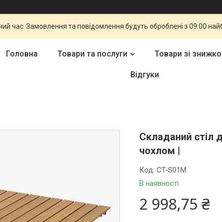
чий час. Замовлення та повідомлення будуть оброблені з 09:00 най
Головна
Товари та послуги
Товари зі знижк
Відгуки
Складаний стіл 
чохлом |
Код:
CT-S01M
В наявності
2 998,75 ₴