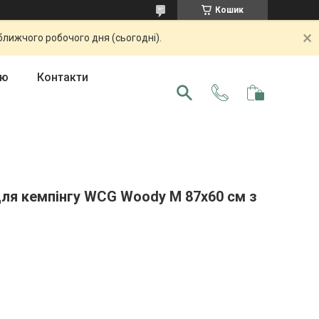
Кошик
ближчого робочого дня (сьогодні).
ою
Контакти
для кемпінгу WCG Woody M 87x60 см з