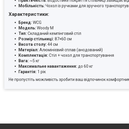
Практичність:
Водостійке покриття стільниці захищає від
Мобільність:
Чохол із ручками для зручного транспортув
Характеристики:
Бренд:
WCG
Модель:
Woody M
Тип:
Складаний кемпінговий стіл
Розмір стільниці:
87×60 см
Висота столу:
44 см
Матеріал:
Алюмінієвий сплав (анодований)
Комплектація:
Стіл + чохол для транспортування
Вага:
~5 кг
Максимальне навантаження:
до 60 кг
Гарантія:
1 рік
Не пропустіть можливість зробити ваш відпочинок комфортним