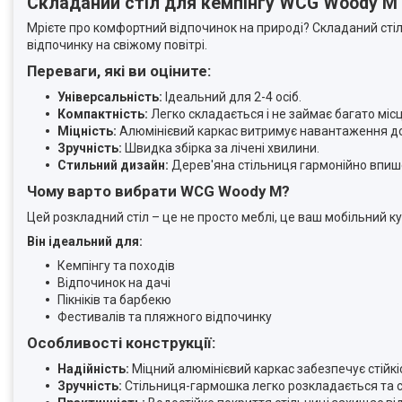
Складаний стіл для кемпінгу WCG Woody M 
Мрієте про комфортний відпочинок на природі? Складаний стіл
відпочинку на свіжому повітрі.
Переваги, які ви оціните:
Універсальність:
Ідеальний для 2-4 осіб.
Компактність:
Легко складається і не займає багато місц
Міцність:
Алюмінієвий каркас витримує навантаження до 
Зручність:
Швидка збірка за лічені хвилини.
Стильний дизайн:
Дерев'яна стільниця гармонійно впише
Чому варто вибрати WCG Woody M?
Цей розкладний стіл – це не просто меблі, це ваш мобільний к
Він ідеальний для:
Кемпінгу та походів
Відпочинок на дачі
Пікніків та барбекю
Фестивалів та пляжного відпочинку
Особливості конструкції:
Надійність:
Міцний алюмінієвий каркас забезпечує стійкіс
Зручність:
Стільниця-гармошка легко розкладається та 