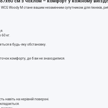
87х60 см з чохлом – комфорт у кожному виїзді
 WCG Woody M стане вашим незамінним супутником для пікніків, риб
я.
60 кг.
ться в будь-яку обстановку.
уточок комфорту, де б ви не знаходилися.
ть навіть на нерівній поверхні.
складається.