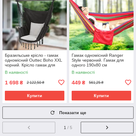
Бразильське крісло - гамак
Гамак одномісний Ranger
одномісний Outtec Boho XXL
Style червоний. Гамак для
чорний. Крісло гамак для
одного 190х80 см
одного, навантаження до 140
В наявності
В наявності
кг
1 698
449
₴
₴
2 122,50 ₴
561,25 ₴
Купити
Купити
Показати ще
1
/ 5