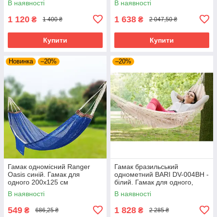
В наявності
В наявності
280см
1 120
1 638
₴
₴
1 400 ₴
2 047,50 ₴
Купити
Купити
Новинка
–20%
–20%
Гамак одномісний Ranger
Гамак бразильський
Oasis синій. Гамак для
однометний BARI DV-004BH -
одного 200х125 см
білий. Гамак для одного,
бавовна і поліестер, Легкий,
В наявності
В наявності
компактний
549
1 828
₴
₴
686,25 ₴
2 285 ₴