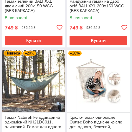
Гамак зелений BALI XXL
Райдужний гамак на двох
двомісний 200х150 WCG
осіб BALI XXL 200х150 WCG
(БЕЗ КАРКАСА)
(БЕЗ КАРКАСА)
В наявності
В наявності
749
749
₴
₴
936,25 ₴
936,25 ₴
Купити
Купити
Новинка
–20%
–20%
Гамак Naturehike одинарний
Крісло-гамак одномісне
одномісний NH21DC011,
Outtec Boho підвісне крісло
оливковий. Гамак для одного
для одного, бежевий,
бавовна і поліестер 105 x