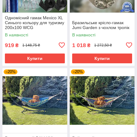
Одномісний гамак Mexico XL
Синього кольору для туризму
Бразильське крісло-гамак
200х100 WCG
Jumi Garden з чохлом тропік
В наявності
В наявності
919
1 018
₴
₴
1 148,75 ₴
1 272,50 ₴
Купити
Купити
–20%
–20%