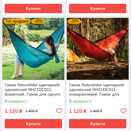
Купити
Купити
Топ продажів
–20%
–20%
Гамак Naturehike одинарний
Гамак Naturehike одинарний
одномісний NH21DC011,
одномісний NH21DC011,
блакитний. Гамак для одного
помаранчевий. Гамак для
одного
В наявності
В наявності
1 120
1 120
₴
₴
1 400 ₴
1 400 ₴
Купити
Купити