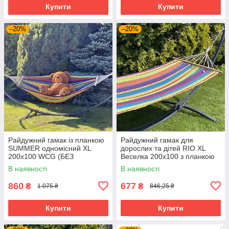
Купити
Купити
–20%
–20%
Райдужний гамак із планкою
Райдужний гамак для
SUMMER одномісний XL
дорослих та дітей RIO XL
200х100 WCG (БЕЗ
Веселка 200х100 з планкою
КАРКАСУ)
WCG (БЕЗ КАРКАСА)
В наявності
В наявності
860
677
₴
₴
1 075 ₴
846,25 ₴
Купити
Купити