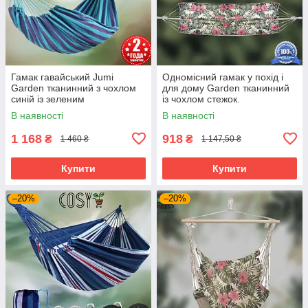
Гамак гавайський Jumi
Одномісний гамак у похід і
Garden тканинний з чохлом
для дому Garden тканинний
синій із зеленим
із чохлом стежок.
(Одномісний)
В наявності
В наявності
1 168
918
₴
₴
1 460 ₴
1 147,50 ₴
Купити
Купити
–20%
–20%