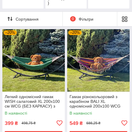
)
Сортування
0
Фільтри
–20%
–20%
Легкий одномісний гамак
Гамак різнокольоровий з
WISH салатовий XL 200х100
карабіном BALI XL
см WCG (БЕЗ КАРКАСУ) з
одномісний 200х100 WCG
бавовни
(БЕЗ КАРКАСА). Бавовна
В наявності
В наявності
399
549
₴
₴
498,75 ₴
686,25 ₴