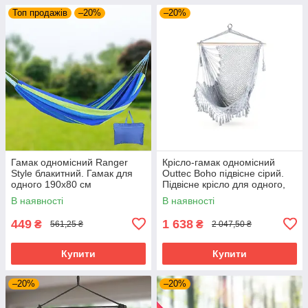
Топ продажів
–20%
–20%
Гамак одномісний Ranger
Крісло-гамак одномісний
Style блакитний. Гамак для
Outtec Boho підвісне сірий.
одного 190х80 см
Підвісне крісло для одного,
бавовна та поліестер
В наявності
В наявності
449
1 638
₴
₴
561,25 ₴
2 047,50 ₴
Купити
Купити
–20%
–20%