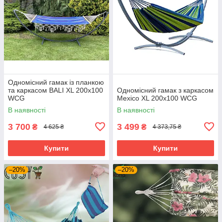
Одномісний гамак із планкою
та каркасом BALI XL 200х100
Одномісний гамак з каркасом
WCG
Mexico XL 200x100 WCG
В наявності
В наявності
3 700
3 499
₴
₴
4 625 ₴
4 373,75 ₴
Купити
Купити
–20%
–20%