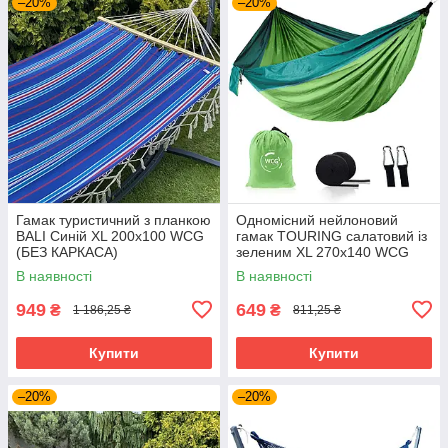
–20%
–20%
Гамак туристичний з планкою
Одномісний нейлоновий
BALI Синій XL 200х100 WCG
гамак TOURING салатовий із
(БЕЗ КАРКАСА)
зеленим XL 270х140 WCG
В наявності
В наявності
949
649
₴
₴
1 186,25 ₴
811,25 ₴
Купити
Купити
–20%
–20%