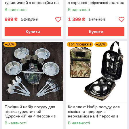
туристичний з нержавійки на
з харчової неіржавкої сталі на
6 персон в зручному чохлі
4 персони
В наявності
В наявності
999
1 399
₴
₴
1 248,75 ₴
1 748,75 ₴
Купити
Купити
–20%
Топ продажів
–20%
Похідний набір посуду для
Комплект Набір посуду для
пікніка туристичний
пікніка та природи з
"Дорожний" на 4 персони з
нержавійки на 4 персони в
харчової неіржавкої сталі +
сумці
В наявності
В наявності
сумка