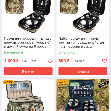
Посуд для природи і пікніка з
Набір посуду для пікніків і
нержавіючої сталі "Турист-6"
кемпінгу з нержавіючої сталі
в зручній сумці на 6 персон (
на 2 персони в сумці
Набір для пікніка )
В наявності
В наявності
1 099
699
₴
₴
1 373,75 ₴
873,75 ₴
Купити
Купити
–20%
–20%