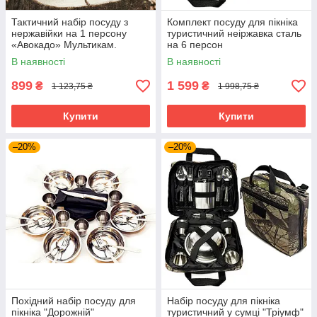
Тактичний набір посуду з
Комплект посуду для пікніка
нержавійки на 1 персону
туристичний неіржавка сталь
«Авокадо» Мультикам.
на 6 персон
Комплект посуду для одного
В наявності
В наявності
899
1 599
₴
₴
1 123,75 ₴
1 998,75 ₴
Купити
Купити
–20%
–20%
Похідний набір посуду для
Набір посуду для пікніка
пікніка "Дорожній"
туристичний у сумці "Тріумф"