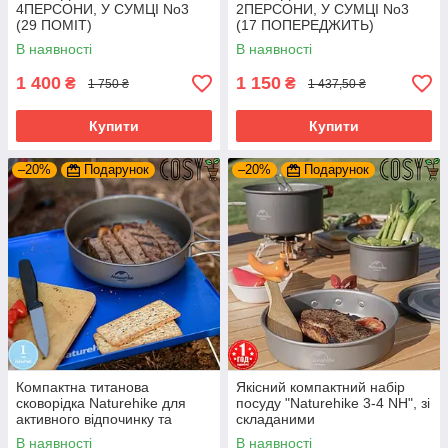
4ПЕРСОНИ, У СУМЦІ No3
2ПЕРСОНИ, У СУМЦІ No3
(29 ПОМІТ)
(17 ПОПЕРЕДЖИТЬ)
В наявності
В наявності
1 400
1 150
₴
₴
1 750 ₴
1 437,50 ₴
Купити
Купити
–20%
Подарунок
–20%
Подарунок
Компактна титанова
Якісний компактний набір
сковорідка Naturehike для
посуду "Naturehike 3-4 NH", зі
активного відпочинку та
складаними
туристичної активності з
термоізольованими ручками.
В наявності
В наявності