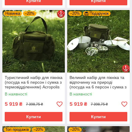
Купити
Купити
Новинка
–20%
–20%
Подарунок
Туристичний набір для пікніка
Великий набір для пікніка та
(посуда на 6 персон і сумка з
відпочинку на природі
термовідділенням) Acropolis
(посуда на 6 персон і сумка з
СДП-1
термовідділенням) Acropolis
В наявності
В наявності
СДП-1
5 919
5 919
₴
₴
7 398,75 ₴
7 398,75 ₴
Купити
Купити
Топ продажів
–20%
–20%