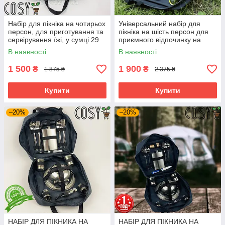
Набір для пікніка на чотирьох
Універсальний набір для
персон, для приготування та
пікніка на шість персон для
сервірування їжі, у сумці 29
приємного відпочинку на
предметів.
природі, у сумці 40
В наявності
В наявності
предметів.
1 500
1 900
₴
₴
1 875 ₴
2 375 ₴
Купити
Купити
–20%
–20%
НАБІР ДЛЯ ПІКНИКА НА
НАБІР ДЛЯ ПІКНИКА НА