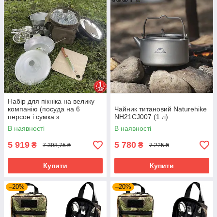
Набір для пікніка на велику
компанію (посуда на 6
Чайник титановий Naturehike
персон і сумка з
NH21CJ007 (1 л)
термовідділенням) Acropolis
В наявності
В наявності
СДП-1
5 919
5 780
₴
₴
7 398,75 ₴
7 225 ₴
Купити
Купити
–20%
–20%