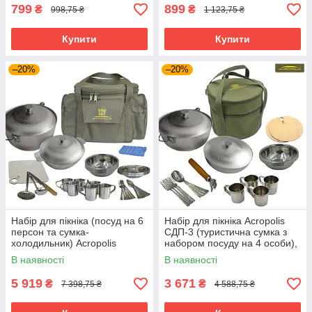
799
899
₴
₴
998,75 ₴
1 123,75 ₴
Купити
Купити
–20%
–20%
Набір для пікніка (посуд на 6
Набір для пікніка Acropolis
персон та сумка-
СДП-3 (туристична сумка з
холодильник) Acropolis
набором посуду на 4 особи),
СДП-1, Термосумка з
Набір посуду в сумці
В наявності
В наявності
посудом для туризму
5 919
3 671
₴
₴
7 398,75 ₴
4 588,75 ₴