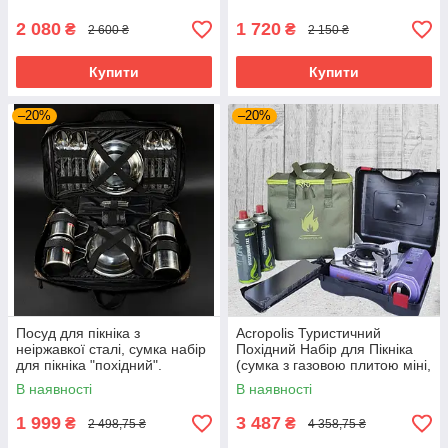
розкладною ручкою
2 080
1 720
₴
₴
2 600 ₴
2 150 ₴
Купити
Купити
–20%
–20%
Посуд для пікніка з
Acropolis Туристичний
неіржавкої сталі, сумка набір
Похідний Набір для Пікніка
для пікніка "похідний".
(сумка з газовою плитою міні,
2-ма газовими картриджами
В наявності
В наявності
та
1 999
3 487
₴
₴
2 498,75 ₴
4 358,75 ₴