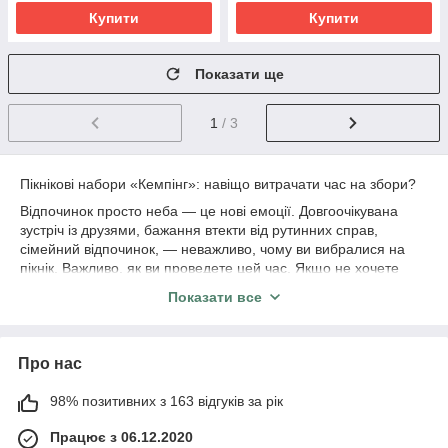
Купити
Купити
Показати ще
1
/ 3
Пікнікові набори «Кемпінг»: навіщо витрачати час на збори?
Відпочинок просто неба ― це нові емоції. Довгоочікувана
зустріч із друзями, бажання втекти від рутинних справ,
сімейний відпочинок, ― неважливо, чому ви вибралися на
пікнік. Важливо, як ви проведете цей час. Якщо не хочете
витрачати декілька годин на збори та пакування всіляких
Показати все
ложок-склянок-сільничок, то час купити набір для пікніка
«Кемпінг». Щоб відпочити на природі, необов'язково
планувати складний гірський маршрут або вирушати за сотні
Про нас
кілометрів. Іноді досить просто вибратися з приємною
компанією на пікнік у найближчий парк, на берег річки або
озера. Головне завдання компанії «Кемпінг» ― зробити
98% позитивних з 163 відгуків за рік
відпочинок максимально приємним, комфортним і
Працює з 06.12.2020
безпечним, тому спеціально для таких нетривалих вилазок