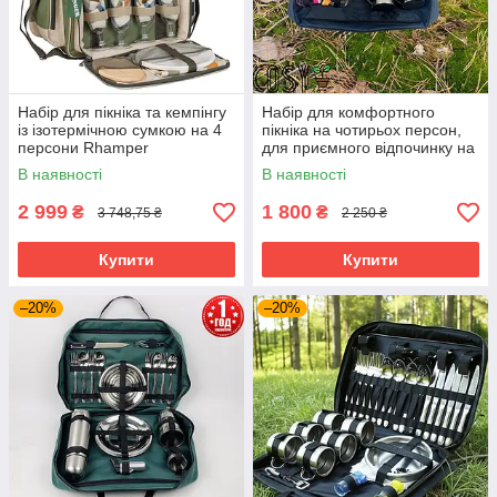
Набір для пікніка та кемпінгу
Набір для комфортного
із ізотермічною сумкою на 4
пікніка на чотирьох персон,
персони Rhamper
для приємного відпочинку на
свіжому повітрі, у сумці 36
В наявності
В наявності
предметів.
2 999
1 800
₴
₴
3 748,75 ₴
2 250 ₴
Купити
Купити
–20%
–20%